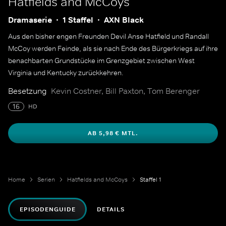
Hatfields and McCoys
Dramaserie
1 Staffel
AXN Black
Aus den bisher engen Freunden Devil Anse Hatfield und Randall
McCoy werden Feinde, als sie nach Ende des Bürgerkriegs auf ihre
benachbarten Grundstücke im Grenzgebiet zwischen West
Virginia und Kentucky zurückkehren.
Besetzung
Kevin Costner, Bill Paxton, Tom Berenger
16
HD
AB 5,98 € MTL.
Home
Serien
Hatfields and McCoys
Staffel 1
EPISODENGUIDE
DETAILS