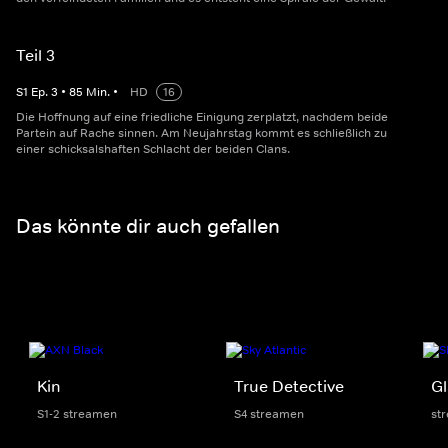
Teil 3
S
1
Ep.
3
•
85
Min.
•
HD
16
Die Hoffnung auf eine friedliche Einigung zerplatzt, nachdem beide
Partein auf Rache sinnen. Am Neujahrstag kommt es schließlich zu
einer schicksalshaften Schlacht der beiden Clans.
Das könnte dir auch gefallen
Kin
True Detective
Gl
S1-2 streamen
S4 streamen
st