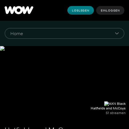
LOSLEGEN
EINLOGGEN
Hatfields and McCoys
S1 streamen