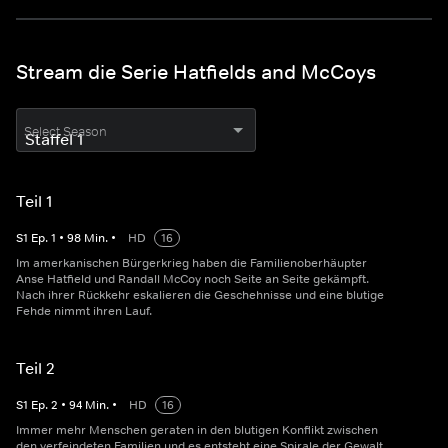
Stream die Serie Hatfields and McCoys
Select Season
Teil 1
S
1
Ep.
1
•
98
Min.
•
HD
16
Im amerkanischen Bürgerkrieg haben die Familienoberhäupter
Anse Hatfield und Randall McCoy noch Seite an Seite gekämpft.
Nach ihrer Rückkehr eskalieren die Geschehnisse und eine blutige
Fehde nimmt ihren Lauf.
Teil 2
S
1
Ep.
2
•
94
Min.
•
HD
16
Immer mehr Menschen geraten in den blutigen Konflikt zwischen
den verfeindeten Familien und es entsteht eine Spirale der Gewalt.