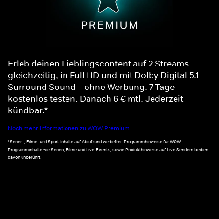
Erleb deinen Lieblingscontent auf 2 Streams
gleichzeitig, in Full HD und mit Dolby Digital 5.1
Surround Sound – ohne Werbung. 7 Tage
kostenlos testen. Danach 6 € mtl. Jederzeit
kündbar.*
Noch mehr Informationen zu WOW Premium
*Serien-, Filme- und Sport-Inhalte auf Abruf sind werbefrei. Programmhinweise für WOW
Programminhalte wie Serien, Filme und Live-Events, sowie Produkthinweise auf Live-Sendern bleiben
davon unberührt.