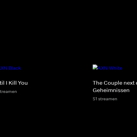
il I Kill You
The Couple next 
Geheimnissen
streamen
S1 streamen