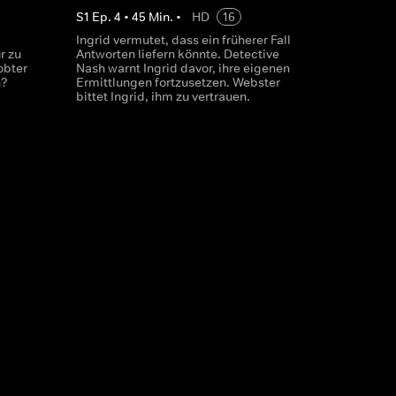
S
1
Ep.
4
•
45
Min.
•
HD
16
Ingrid vermutet, dass ein früherer Fall
r zu
Antworten liefern könnte. Detective
obter
Nash warnt Ingrid davor, ihre eigenen
n?
Ermittlungen fortzusetzen. Webster
bittet Ingrid, ihm zu vertrauen.