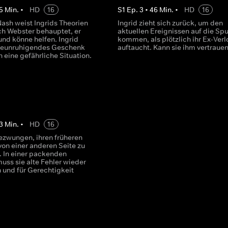
5
Min.
•
HD
16
S
1
Ep.
3
•
46
Min.
•
HD
16
Nash weist Ingrids Theorien
Ingrid zieht sich zurück, um den
ch Webster behauptet, er
aktuellen Ereignissen auf die Spu
und könne helfen. Ingrid
kommen, als plötzlich ihr Ex-Verl
 beunruhigendes Geschenk
auftaucht. Kann sie ihm vertraue
n eine gefährliche Situation.
3
Min.
•
HD
16
gezwungen, ihren früheren
von einer anderen Seite zu
. In einer packenden
ss sie alte Fehler wieder
und für Gerechtigkeit