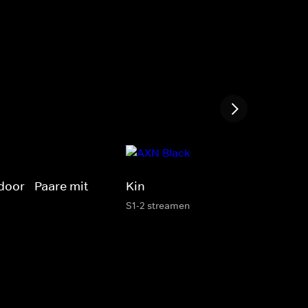
door - Paare mit
Kin
S1-2 streamen