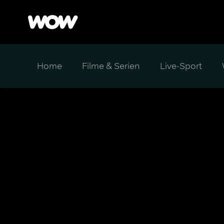
Home
Filme & Serien
Live-Sport