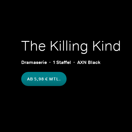
The Killing Kind
Dramaserie
1 Staffel
AXN Black
AB 5,98 € MTL.