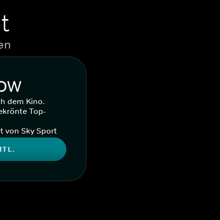
t
en
WOW
ch dem Kino.
ekrönte Top-
t von Sky Sport
MTL.