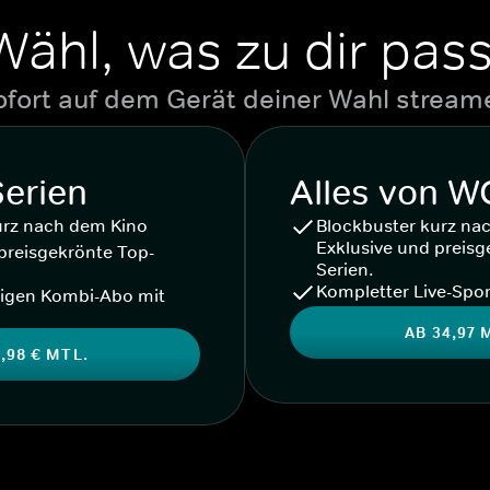
Wähl, was zu dir pass
ofort auf dem Gerät deiner Wahl stream
Serien
Alles von 
urz nach dem Kino
Blockbuster kurz na
Exklusive und preisg
preisgekrönte Top-
Serien.
Kompletter Live-Spor
igen Kombi-Abo mit
AB 34,97 
,98 € MTL.