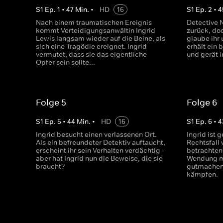
S
1
Ep.
1
•
47
Min.
•
HD
16
S
1
Ep.
2
•
4
Nach einem traumatischen Ereignis
Detective 
kommt Verteidigungsanwältin Ingrid
zurück, do
Lewis langsam wieder auf die Beine, als
glaube ihr 
sich eine Tragödie ereignet. Ingrid
erhält ein
vermutet, dass sie das eigentliche
und gerät i
Opfer sein sollte...
Folge 5
Folge 6
S
1
Ep.
5
•
44
Min.
•
HD
16
S
1
Ep.
6
•
4
Ingrid besucht einen verlassenen Ort.
Ingrid ist 
Als ein befreundeter Detektiv auftaucht,
Rechtsfall 
erscheint ihr sein Verhalten verdächtig -
betrachten
aber hat Ingrid nun die Beweise, die sie
Wendung mu
braucht?
gutmachen 
kämpfen.