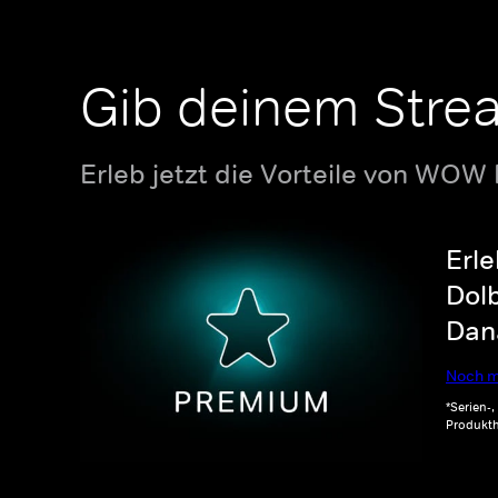
Gib deinem Stre
Erleb jetzt die Vorteile von WOW
Erle
Dolb
Dana
Noch m
*Serien-
Produkth