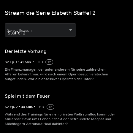
Stream die Serie Elsbeth Staffel 2
Select Season
Der letzte Vorhang
S
2
Ep.
1
•
41
Min.
•
HD
12
Ein Finanzmanager, der unter anderem für seine zahlreichen
Affären bekannt war, wird nach einem Opernbesuch erstochen
aufgefunden. War ein obsessiver Opernfan der Täter?
Spiel mit dem Feuer
S
2
Ep.
2
•
40
Min.
•
HD
12
Während des Trainings für einen privaten Weltraumflug kommt der
Milliardär Gavin ums Leben. Steckt der befreundete Magnat und
Möchtegern-Astronaut Neal dahinter?