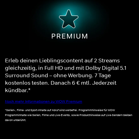
Erleb deinen Lieblingscontent auf 2 Streams
gleichzeitig, in Full HD und mit Dolby Digital 5.1
Surround Sound – ohne Werbung. 7 Tage
kostenlos testen. Danach 6 € mtl. Jederzeit
kündbar.*
Noch mehr Informationen zu WOW Premium
*Serien-, Filme- und Sport-Inhalte auf Abruf sind werbefrei. Programmhinweise für WOW
Programminhalte wie Serien, Filme und Live-Events, sowie Produkthinweise auf Live-Sendern bleiben
davon unberührt.