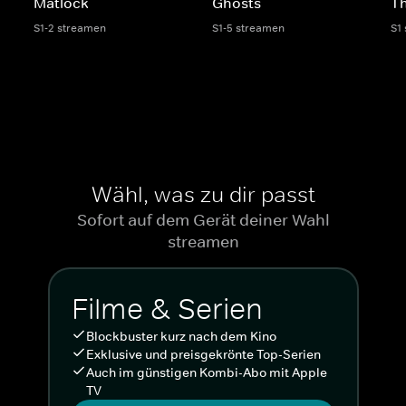
Matlock
Ghosts
Th
S1-2 streamen
S1-5 streamen
S1
Wähl, was zu dir passt
Sofort auf dem Gerät deiner Wahl
streamen
Filme & Serien
Blockbuster kurz nach dem Kino
Exklusive und preisgekrönte Top-Serien
Auch im günstigen Kombi-Abo mit Apple
TV