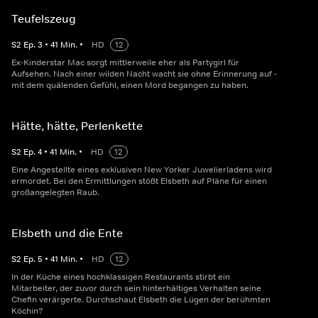
Teufelszeug
S
2
Ep.
3
•
41
Min.
•
HD
12
Ex-Kinderstar Mac sorgt mittlerweile eher als Partygirl für
Aufsehen. Nach einer wilden Nacht wacht sie ohne Erinnerung auf -
mit dem quälenden Gefühl, einen Mord begangen zu haben.
Hätte, hätte, Perlenkette
S
2
Ep.
4
•
41
Min.
•
HD
12
Eine Angestellte eines exklusiven New Yorker Juwelierladens wird
ermordet. Bei den Ermittlungen stößt Elsbeth auf Pläne für einen
großangelegten Raub.
Elsbeth und die Ente
S
2
Ep.
5
•
41
Min.
•
HD
12
In der Küche eines hochklassigen Restaurants stirbt ein
Mitarbeiter, der zuvor durch sein hinterhältiges Verhalten seine
Chefin verärgerte. Durchschaut Elsbeth die Lügen der berühmten
Köchin?