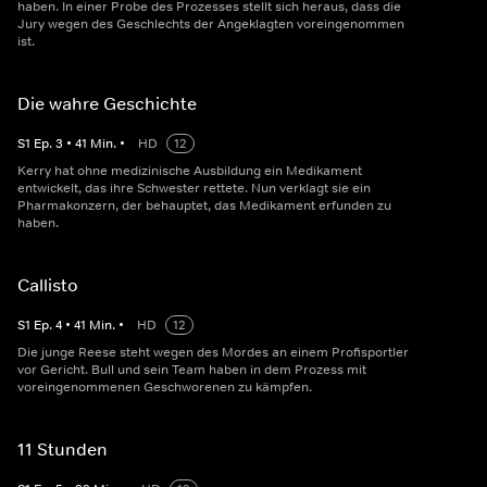
haben. In einer Probe des Prozesses stellt sich heraus, dass die
Jury wegen des Geschlechts der Angeklagten voreingenommen
ist.
Die wahre Geschichte
S
1
Ep.
3
•
41
Min.
•
HD
12
Kerry hat ohne medizinische Ausbildung ein Medikament
entwickelt, das ihre Schwester rettete. Nun verklagt sie ein
Pharmakonzern, der behauptet, das Medikament erfunden zu
haben.
Callisto
S
1
Ep.
4
•
41
Min.
•
HD
12
Die junge Reese steht wegen des Mordes an einem Profisportler
vor Gericht. Bull und sein Team haben in dem Prozess mit
voreingenommenen Geschworenen zu kämpfen.
11 Stunden