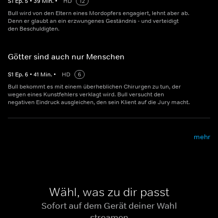
S
1
Ep.
5
•
39
Min.
•
HD
12
Bull wird von den Eltern eines Mordopfers engagiert, lehnt aber ab.
Denn er glaubt an ein erzwungenes Geständnis - und verteidigt
den Beschuldigten.
Götter sind auch nur Menschen
S
1
Ep.
6
•
41
Min.
•
HD
6
Bull bekommt es mit einem überheblichen Chirurgen zu tun, der
wegen eines Kunstfehlers verklagt wird. Bull versucht den
negativen Eindruck ausgleichen, den sein Klient auf die Jury macht.
mehr
Wähl, was zu dir passt
Sofort auf dem Gerät deiner Wahl
streamen