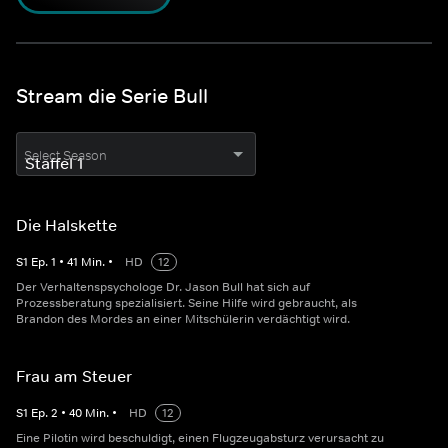
Stream die Serie Bull
Select Season
Die Halskette
S
1
Ep.
1
•
41
Min.
•
HD
12
Der Verhaltenspsychologe Dr. Jason Bull hat sich auf
Prozessberatung spezialisiert. Seine Hilfe wird gebraucht, als
Brandon des Mordes an einer Mitschülerin verdächtigt wird.
Frau am Steuer
S
1
Ep.
2
•
40
Min.
•
HD
12
Eine Pilotin wird beschuldigt, einen Flugzeugabsturz verursacht zu