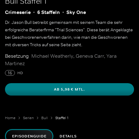
Bull
Staffel 1
Crimeserie
6 Staffeln
Sky One
Dr. Jason Bull betreibt gemeinsam mit seinem Team die sehr
erfolgreiche Beraterfirma "Trial Sciences". Diese berät Angeklagte
bei Geschworenenverfahren darin, wie man die Geschworenen
mit diversen Tricks auf seine Seite zieht.
Besetzung
Michael Weatherly, Geneva Carr, Yara
Martinez
16
HD
AB 5,98 € MTL.
Home
Serien
Bull
Staffel 1
EPISODENGUIDE
DETAILS