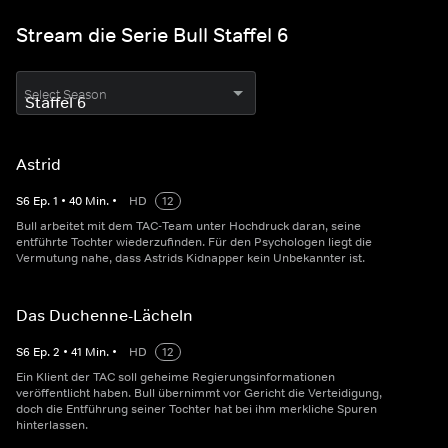
Stream die Serie Bull Staffel 6
Select Season
Astrid
S
6
Ep.
1
•
40
Min.
•
HD
12
Bull arbeitet mit dem TAC-Team unter Hochdruck daran, seine
entführte Tochter wiederzufinden. Für den Psychologen liegt die
Vermutung nahe, dass Astrids Kidnapper kein Unbekannter ist.
Das Duchenne-Lächeln
S
6
Ep.
2
•
41
Min.
•
HD
12
Ein Klient der TAC soll geheime Regierungsinformationen
veröffentlicht haben. Bull übernimmt vor Gericht die Verteidigung,
doch die Entführung seiner Tochter hat bei ihm merkliche Spuren
hinterlassen.