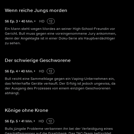
Wenn reiche Jungs morden
S
6
Ep.
3
•
40
Min.
•
HD
12
Ein Mann steht wegen Mordes an seiner High-School-Freundin vor
Gericht. Bull muss gegen eine voreingenommene Jury ankommen,
denn der Angeklagte ist in einer Doku-Serie als Hauptverdächtiger
zu sehen.
Der schwierige Geschworene
S
6
Ep.
4
•
40
Min.
•
HD
12
Bull reicht eine Sammelklage gegen ein Vaping-Unternehmen ein,
das fehlerhafte Geräte verkauft. Der Erfolg ist jedoch ungewiss, da
der Ausgang des Prozesses von einem einzigen Geschworenen
abhängt.
Könige ohne Krone
S
6
Ep.
5
•
41
Min.
•
HD
12
Bulls jüngste Probleme verbannen ihn bei der Verteidigung eines
Geschäftsmannes auf die Ersatzbank. Das TAC-Team befürchtet,