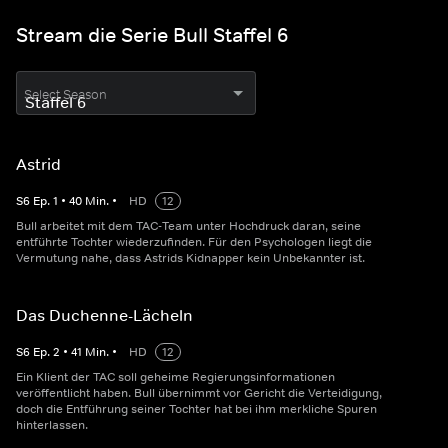
Stream die Serie Bull Staffel 6
Select Season
Astrid
S
6
Ep.
1
•
40
Min.
•
HD
12
Bull arbeitet mit dem TAC-Team unter Hochdruck daran, seine
entführte Tochter wiederzufinden. Für den Psychologen liegt die
Vermutung nahe, dass Astrids Kidnapper kein Unbekannter ist.
Das Duchenne-Lächeln
S
6
Ep.
2
•
41
Min.
•
HD
12
Ein Klient der TAC soll geheime Regierungsinformationen
veröffentlicht haben. Bull übernimmt vor Gericht die Verteidigung,
doch die Entführung seiner Tochter hat bei ihm merkliche Spuren
hinterlassen.