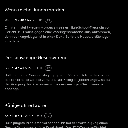
Wenn reiche Jungs morden
S
6
Ep.
3
•
40
Min.
•
HD
12
Ein Mann steht wegen Mordes an seiner High-School-Freundin vor
Gericht. Bull muss gegen eine voreingenommene Jury ankommen,
denn der Angeklagte ist in einer Doku-Serie als Hauptverdächtiger
zu sehen.
Der schwierige Geschworene
S
6
Ep.
4
•
40
Min.
•
HD
12
Bull reicht eine Sammelklage gegen ein Vaping-Unternehmen ein,
das fehlerhafte Geräte verkauft. Der Erfolg ist jedoch ungewiss, da
der Ausgang des Prozesses von einem einzigen Geschworenen
abhängt.
Könige ohne Krone
S
6
Ep.
5
•
41
Min.
•
HD
12
Bulls jüngste Probleme verbannen ihn bei der Verteidigung eines
Geschäftsmannes auf die Ersatzbank. Das TAC-Team befürchtet,