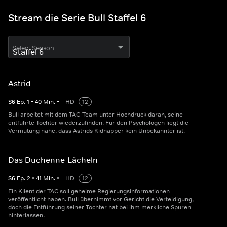
Stream die Serie Bull Staffel 6
Select Season
Astrid
S
6
Ep.
1
•
40
Min.
•
HD
12
Bull arbeitet mit dem TAC-Team unter Hochdruck daran, seine
entführte Tochter wiederzufinden. Für den Psychologen liegt die
Vermutung nahe, dass Astrids Kidnapper kein Unbekannter ist.
Das Duchenne-Lächeln
S
6
Ep.
2
•
41
Min.
•
HD
12
Ein Klient der TAC soll geheime Regierungsinformationen
veröffentlicht haben. Bull übernimmt vor Gericht die Verteidigung,
doch die Entführung seiner Tochter hat bei ihm merkliche Spuren
hinterlassen.