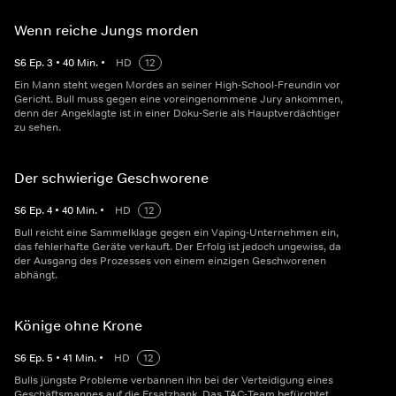
Wenn reiche Jungs morden
S
6
Ep.
3
•
40
Min.
•
HD
12
Ein Mann steht wegen Mordes an seiner High-School-Freundin vor
Gericht. Bull muss gegen eine voreingenommene Jury ankommen,
denn der Angeklagte ist in einer Doku-Serie als Hauptverdächtiger
zu sehen.
Der schwierige Geschworene
S
6
Ep.
4
•
40
Min.
•
HD
12
Bull reicht eine Sammelklage gegen ein Vaping-Unternehmen ein,
das fehlerhafte Geräte verkauft. Der Erfolg ist jedoch ungewiss, da
der Ausgang des Prozesses von einem einzigen Geschworenen
abhängt.
Könige ohne Krone
S
6
Ep.
5
•
41
Min.
•
HD
12
Bulls jüngste Probleme verbannen ihn bei der Verteidigung eines
Geschäftsmannes auf die Ersatzbank. Das TAC-Team befürchtet,