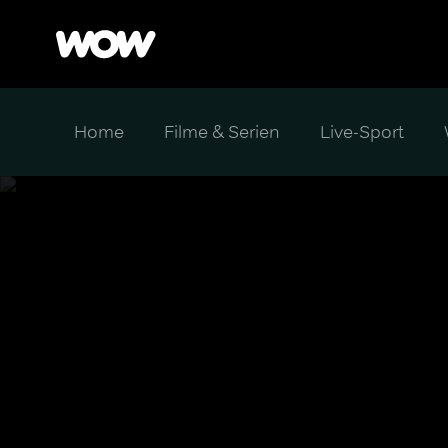
Home
Filme & Serien
Live-Sport