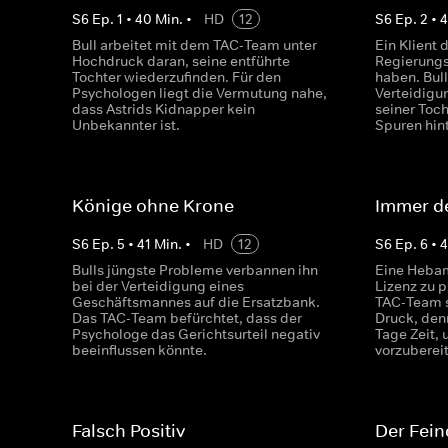
S
6
Ep.
1
•
40
Min.
•
HD
12
S
6
Ep.
2
•
4
Bull arbeitet mit dem TAC-Team unter
Ein Klient 
Hochdruck daran, seine entführte
Regierungs
Tochter wiederzufinden. Für den
haben. Bul
Psychologen liegt die Vermutung nahe,
Verteidigu
dass Astrids Kidnapper kein
seiner Toch
Unbekannter ist.
Spuren hin
Könige ohne Krone
Immer d
S
6
Ep.
5
•
41
Min.
•
HD
12
S
6
Ep.
6
•
Bulls jüngste Probleme verbannen ihn
Eine Hebam
bei der Verteidigung eines
Lizenz zu p
Geschäftsmannes auf die Ersatzbank.
TAC-Team s
Das TAC-Team befürchtet, dass der
Druck, den
Psychologe das Gerichtsurteil negativ
Tage Zeit,
beeinflussen könnte.
vorzuberei
Falsch Positiv
Der Fein