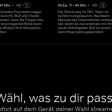
41
Min.
•
HD
12
S
6
Ep.
11
•
40
Min.
•
HD
12
rkranke Frau steht wegen
Die Stimmung im TAC-Team ist
 Gericht. Bull und Chunk
sichtlich angespannt. Nachdem
eisen, dass die Folgen des
Marissa das Unternehmen verlas
 eine tragende Rolle beim
hat, steht sie nun erstmals mit ih
r Bluttat ihrer Mandantin
neuen Arbeitgeber Bull im einem
aben.
Gerichtsprozess gegenüber.
Wähl, was zu dir pass
ofort auf dem Gerät deiner Wahl stream