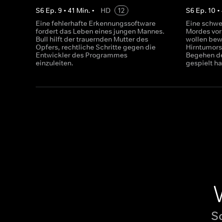
S
6
Ep.
9
•
41
Min.
•
HD
12
S
6
Ep.
10
•
Eine fehlerhafte Erkennungssoftware
Eine schwe
fordert das Leben eines jungen Mannes.
Mordes vor
Bull hilft der trauernden Mutter des
wollen bew
Opfers, rechtliche Schritte gegen die
Hirntumors
Entwickler des Programmes
Begehen de
einzuleiten.
gespielt h
S