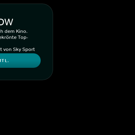
WOW
ch dem Kino.
ekrönte Top-
t von Sky Sport
MTL.