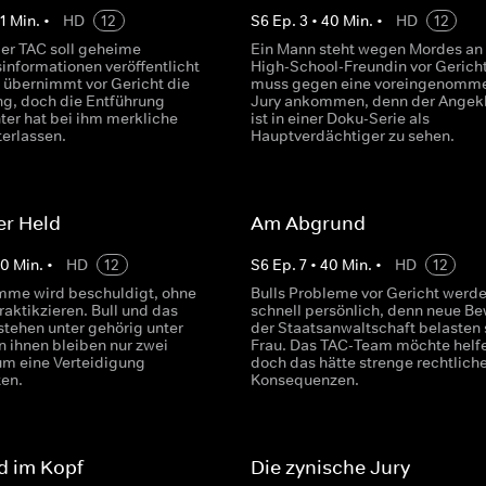
1
Min.
•
HD
12
S
6
Ep.
3
•
40
Min.
•
HD
12
der TAC soll geheime
Ein Mann steht wegen Mordes an 
informationen veröffentlicht
High-School-Freundin vor Gericht
l übernimmt vor Gericht die
muss gegen eine voreingenomm
ng, doch die Entführung
Jury ankommen, denn der Angek
ter hat bei ihm merkliche
ist in einer Doku-Serie als
terlassen.
Hauptverdächtiger zu sehen.
er Held
Am Abgrund
40
Min.
•
HD
12
S
6
Ep.
7
•
40
Min.
•
HD
12
me wird beschuldigt, ohne
Bulls Probleme vor Gericht werd
raktikzieren. Bull und das
schnell persönlich, denn neue B
tehen unter gehörig unter
der Staatsanwaltschaft belasten 
n ihnen bleiben nur zwei
Frau. Das TAC-Team möchte helf
 um eine Verteidigung
doch das hätte strenge rechtlich
ten.
Konsequenzen.
d im Kopf
Die zynische Jury