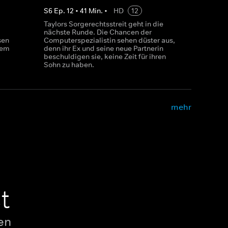
S
6
Ep.
12
•
41
Min.
•
HD
12
Taylors Sorgerechtsstreit geht in die
nächste Runde. Die Chancen der
sen
Computerspezialistin sehen düster aus,
rem
denn ihr Ex und seine neue Partnerin
beschuldigen sie, keine Zeit für ihren
Sohn zu haben.
mehr
t
en