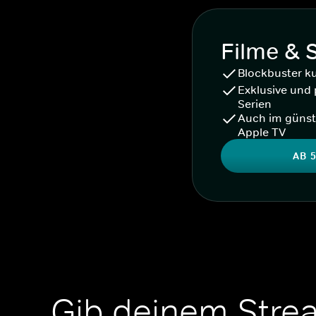
Filme & 
Blockbuster k
Exklusive und 
Serien
Auch im günst
Apple TV
AB 5
Gib deinem Stre