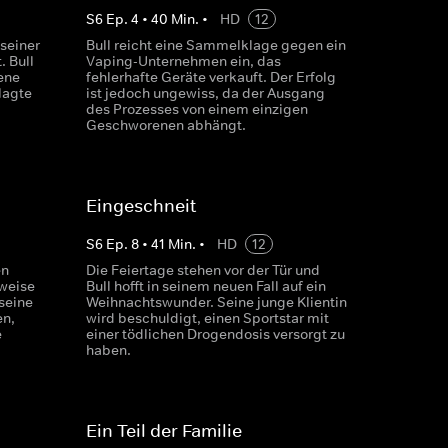
S
6
Ep.
4
•
40
Min.
•
HD
12
seiner
Bull reicht eine Sammelklage gegen ein
. Bull
Vaping-Unternehmen ein, das
ene
fehlerhafte Geräte verkauft. Der Erfolg
lagte
ist jedoch ungewiss, da der Ausgang
des Prozesses von einem einzigen
Geschworenen abhängt.
Eingeschneit
S
6
Ep.
8
•
41
Min.
•
HD
12
en
Die Feiertage stehen vor der Tür und
eweise
Bull hofft in seinem neuen Fall auf ein
seine
Weihnachtswunder. Seine junge Klientin
en,
wird beschuldigt, einen Sportstar mit
e
einer tödlichen Drogendosis versorgt zu
haben.
Ein Teil der Familie