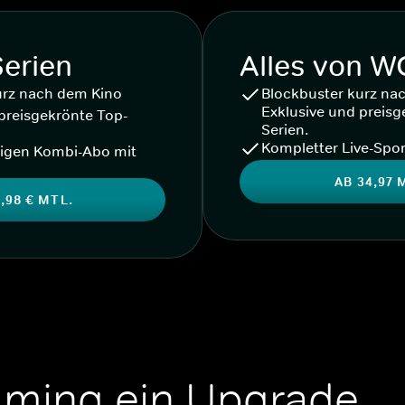
Serien
Alles von 
urz nach dem Kino
Blockbuster kurz na
Exklusive und preisg
preisgekrönte Top-
Serien.
Kompletter Live-Spor
igen Kombi-Abo mit
AB 34,97 
,98 € MTL.
aming ein Upgrade