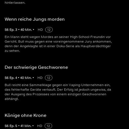
hinterlassen.
Wenn reiche Jungs morden
S
6
Ep.
3
•
40
Min.
•
HD
12
Ein Mann steht wegen Mordes an seiner High-School-Freundin vor
Gericht. Bull muss gegen eine voreingenommene Jury ankommen,
denn der Angeklagte ist in einer Doku-Serie als Hauptverdächtiger
zu sehen.
Der schwierige Geschworene
S
6
Ep.
4
•
40
Min.
•
HD
12
Bull reicht eine Sammelklage gegen ein Vaping-Unternehmen ein,
das fehlerhafte Geräte verkauft. Der Erfolg ist jedoch ungewiss, da
der Ausgang des Prozesses von einem einzigen Geschworenen
abhängt.
Könige ohne Krone
S
6
Ep.
5
•
41
Min.
•
HD
12