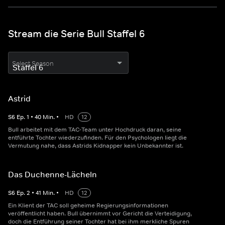
Stream die Serie Bull Staffel 6
Select Season
Astrid
S
6
Ep.
1
•
40
Min.
•
HD
12
Bull arbeitet mit dem TAC-Team unter Hochdruck daran, seine
entführte Tochter wiederzufinden. Für den Psychologen liegt die
Vermutung nahe, dass Astrids Kidnapper kein Unbekannter ist.
Das Duchenne-Lächeln
S
6
Ep.
2
•
41
Min.
•
HD
12
Ein Klient der TAC soll geheime Regierungsinformationen
veröffentlicht haben. Bull übernimmt vor Gericht die Verteidigung,
doch die Entführung seiner Tochter hat bei ihm merkliche Spuren