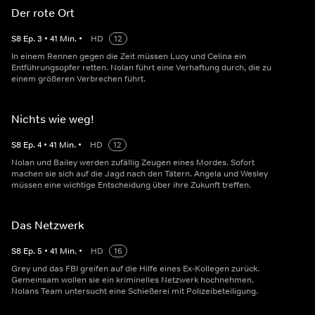
Der rote Ort
S
8
Ep.
3
•
41
Min.
•
HD
12
In einem Rennen gegen die Zeit müssen Lucy und Celina ein
Entführungsopfer retten. Nolan führt eine Verhaftung durch, die zu
einem größeren Verbrechen führt.
Nichts wie weg!
S
8
Ep.
4
•
41
Min.
•
HD
12
Nolan und Bailey werden zufällig Zeugen eines Mordes. Sofort
machen sie sich auf die Jagd nach den Tätern. Angela und Wesley
müssen eine wichtige Entscheidung über ihre Zukunft treffen.
Das Netzwerk
S
8
Ep.
5
•
41
Min.
•
HD
16
Grey und das FBI greifen auf die Hilfe eines Ex-Kollegen zurück.
Gemeinsam wollen sie ein kriminelles Netzwerk hochnehmen.
Nolans Team untersucht eine Schießerei mit Polizeibeteiligung.