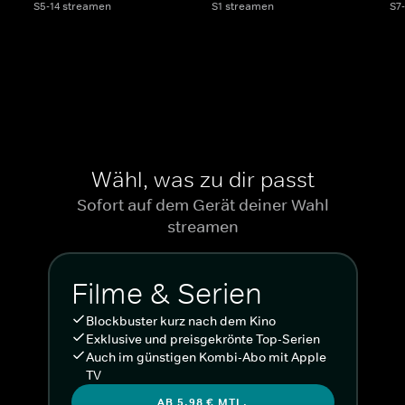
S5-14 streamen
S1 streamen
S7
Wähl, was zu dir passt
Sofort auf dem Gerät deiner Wahl
streamen
Filme & Serien
Blockbuster kurz nach dem Kino
Exklusive und preisgekrönte Top-Serien
Auch im günstigen Kombi-Abo mit Apple
TV
AB 5,98 € MTL.