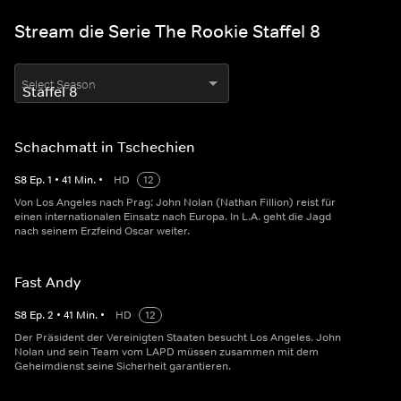
Stream die Serie The Rookie Staffel 8
Select Season
Schachmatt in Tschechien
S
8
Ep.
1
•
41
Min.
•
HD
12
Von Los Angeles nach Prag: John Nolan (Nathan Fillion) reist für
einen internationalen Einsatz nach Europa. In L.A. geht die Jagd
nach seinem Erzfeind Oscar weiter.
Fast Andy
S
8
Ep.
2
•
41
Min.
•
HD
12
Der Präsident der Vereinigten Staaten besucht Los Angeles. John
Nolan und sein Team vom LAPD müssen zusammen mit dem
Geheimdienst seine Sicherheit garantieren.