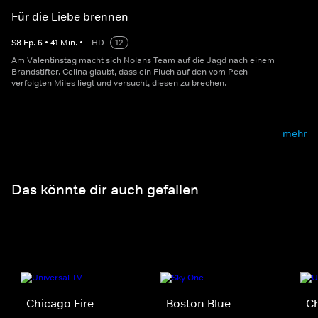
Für die Liebe brennen
S
8
Ep.
6
•
41
Min.
•
HD
12
Am Valentinstag macht sich Nolans Team auf die Jagd nach einem
Brandstifter. Celina glaubt, dass ein Fluch auf den vom Pech
verfolgten Miles liegt und versucht, diesen zu brechen.
mehr
Das könnte dir auch gefallen
Chicago Fire
Boston Blue
C