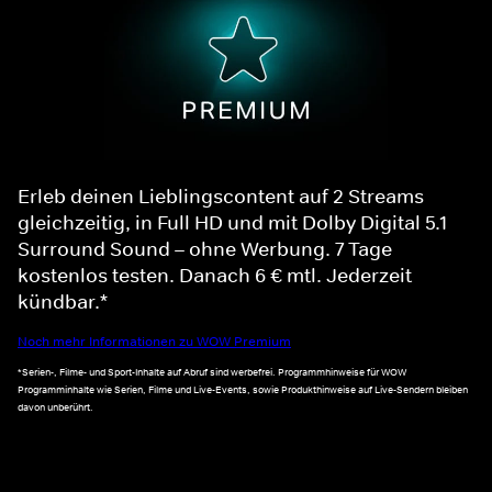
Erleb deinen Lieblingscontent auf 2 Streams
gleichzeitig, in Full HD und mit Dolby Digital 5.1
Surround Sound – ohne Werbung. 7 Tage
kostenlos testen. Danach 6 € mtl. Jederzeit
kündbar.*
Noch mehr Informationen zu WOW Premium
*Serien-, Filme- und Sport-Inhalte auf Abruf sind werbefrei. Programmhinweise für WOW
Programminhalte wie Serien, Filme und Live-Events, sowie Produkthinweise auf Live-Sendern bleiben
davon unberührt.