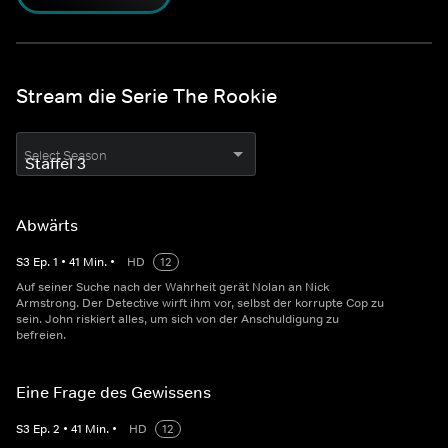
Stream die Serie The Rookie
Select Season
Abwärts
S
3
Ep.
1
•
41
Min.
•
HD
12
Auf seiner Suche nach der Wahrheit gerät Nolan an Nick
Armstrong. Der Detective wirft ihm vor, selbst der korrupte Cop zu
sein. John riskiert alles, um sich von der Anschuldigung zu
befreien.
Eine Frage des Gewissens
S
3
Ep.
2
•
41
Min.
•
HD
12