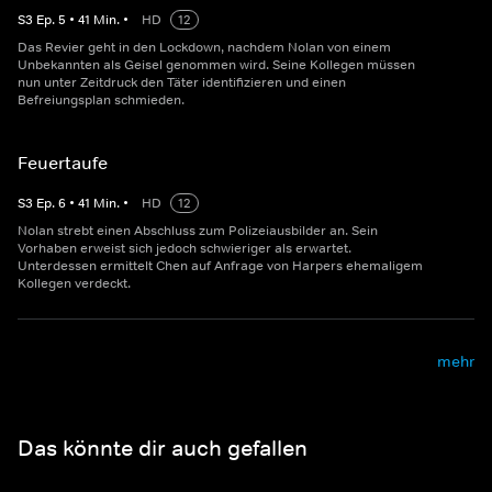
S
3
Ep.
5
•
41
Min.
•
HD
12
Das Revier geht in den Lockdown, nachdem Nolan von einem
Unbekannten als Geisel genommen wird. Seine Kollegen müssen
nun unter Zeitdruck den Täter identifizieren und einen
Befreiungsplan schmieden.
Feuertaufe
S
3
Ep.
6
•
41
Min.
•
HD
12
Nolan strebt einen Abschluss zum Polizeiausbilder an. Sein
Vorhaben erweist sich jedoch schwieriger als erwartet.
Unterdessen ermittelt Chen auf Anfrage von Harpers ehemaligem
Kollegen verdeckt.
mehr
Das könnte dir auch gefallen