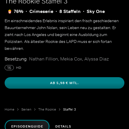
The Rookie
Staffel 3
76%
Crimeserie
8 Staffeln
Sky One
Ein einschneidendes Erlebnis inspiriert den frisch geschiedenen
Bauunternehmer John Nolan, sein Leben neu zu gestalten. Er
zieht nach Los Angeles und beginnt eine Ausbildung zum
Polizisten. Als ältester Rookie des LAPD muss er sich fortan
bewähren.
Besetzung
Nathan Fillion, Mekia Cox, Alyssa Diaz
16
HD
AB 5,98 € MTL.
Home
Serien
The Rookie
Staffel 3
EPISODENGUIDE
DETAILS