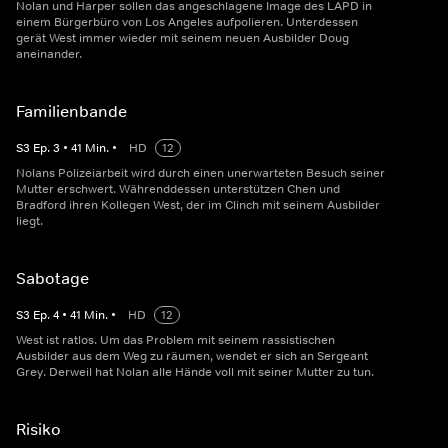
Nolan und Harper sollen das angeschlagene Image des LAPD in
einem Bürgerbüro von Los Angeles aufpolieren. Unterdessen
gerät West immer wieder mit seinem neuen Ausbilder Doug
aneinander.
Familienbande
S
3
Ep.
3
•
41
Min.
•
HD
12
Nolans Polizeiarbeit wird durch einen unerwarteten Besuch seiner
Mutter erschwert. Währenddessen unterstützen Chen und
Bradford ihren Kollegen West, der im Clinch mit seinem Ausbilder
liegt.
Sabotage
S
3
Ep.
4
•
41
Min.
•
HD
12
West ist ratlos. Um das Problem mit seinem rassistischen
Ausbilder aus dem Weg zu räumen, wendet er sich an Sergeant
Grey. Derweil hat Nolan alle Hände voll mit seiner Mutter zu tun.
Risiko