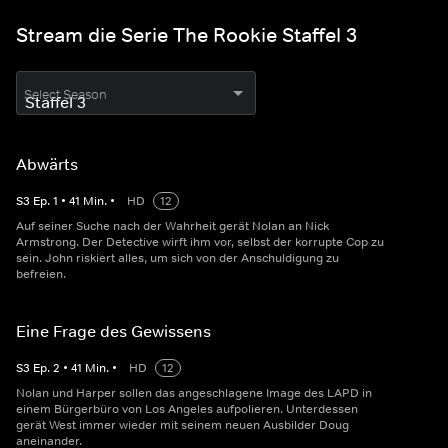
Stream die Serie The Rookie Staffel 3
Select Season
Abwärts
S
3
Ep.
1
•
41
Min.
•
HD
12
Auf seiner Suche nach der Wahrheit gerät Nolan an Nick
Armstrong. Der Detective wirft ihm vor, selbst der korrupte Cop zu
sein. John riskiert alles, um sich von der Anschuldigung zu
befreien.
Eine Frage des Gewissens
S
3
Ep.
2
•
41
Min.
•
HD
12
Nolan und Harper sollen das angeschlagene Image des LAPD in
einem Bürgerbüro von Los Angeles aufpolieren. Unterdessen
gerät West immer wieder mit seinem neuen Ausbilder Doug
aneinander.