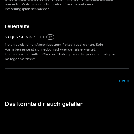
nun unter Zeitdruck den Täter identifizieren und einen
Befreiungsplan schmieden.
Feuertaufe
S
3
Ep.
6
•
41
Min.
•
HD
12
Nolan strebt einen Abschluss zum Polizeiausbilder an. Sein
Vorhaben erweist sich jedoch schwieriger als erwartet.
Unterdessen ermittelt Chen auf Anfrage von Harpers ehemaligem
Kollegen verdeckt.
mehr
Das könnte dir auch gefallen