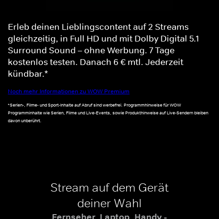
Erleb deinen Lieblingscontent auf 2 Streams
gleichzeitig, in Full HD und mit Dolby Digital 5.1
Surround Sound – ohne Werbung. 7 Tage
kostenlos testen. Danach 6 € mtl. Jederzeit
kündbar.*
Noch mehr Informationen zu WOW Premium
*Serien-, Filme- und Sport-Inhalte auf Abruf sind werbefrei. Programmhinweise für WOW
Programminhalte wie Serien, Filme und Live-Events, sowie Produkthinweise auf Live-Sendern bleiben
davon unberührt.
Stream auf dem Gerät
deiner Wahl
Fernseher, Laptop, Handy -