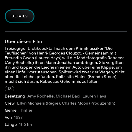
DETAILS
Über diesen Film
Freizügiger Erotikcocktail nach dem Krimiklassiker "Die
Teuflischen" von Henri-Georges Clouzot. - Gemeinsam mit
Freundin Gwen (Lauren Hays) will die Modefotografin Rebecca
(Amy Rochelle) ihren Mann Jonathan umbringen. Sie vergiften
ihn und kippen die Leiche in einem Auto über eine Klippe, um
einen Unfall vorzutäuschen. Später wird zwar der Wagen, nicht
aber die Leiche gefunden. Polizistin Elaine (Brenda Stone)
macht sich daran, Rebeccas Geheimnis zu lüften.
18
Besetzung
Amy Rochelle, Michael Baci, Lauren Hays
Crew
Ellyn Michaels (Regie), Charles Moon (ProduzentIn)
Genre
Thriller
Von
1997
Länge
1h 21m