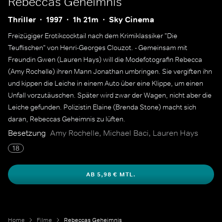
Rebeccas Geheimnis
Thriller
1997
1h 21m
Sky Cinema
Freizügiger Erotikcocktail nach dem Krimiklassiker "Die
Teuflischen" von Henri-Georges Clouzot. - Gemeinsam mit
Freundin Gwen (Lauren Hays) will die Modefotografin Rebecca
(Amy Rochelle) ihren Mann Jonathan umbringen. Sie vergiften ihn
und kippen die Leiche in einem Auto über eine Klippe, um einen
Unfall vorzutäuschen. Später wird zwar der Wagen, nicht aber die
Leiche gefunden. Polizistin Elaine (Brenda Stone) macht sich
daran, Rebeccas Geheimnis zu lüften.
Besetzung
Amy Rochelle, Michael Baci, Lauren Hays
18
AB 5,98 € MTL.
Home
Filme
Rebeccas Geheimnis