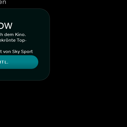
en
WOW
ch dem Kino.
ekrönte Top-
t von Sky Sport
MTL.