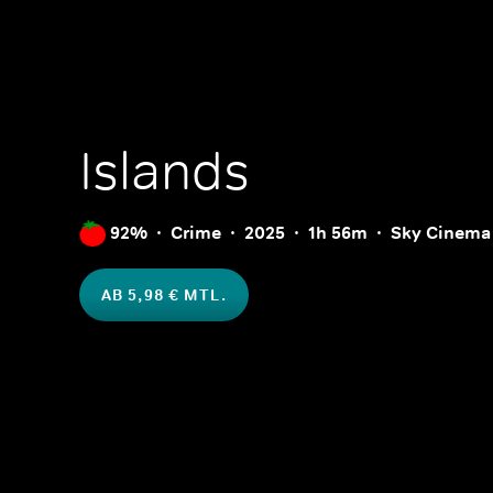
Islands
92%
Crime
2025
1h 56m
Sky Cinema
AB 5,98 € MTL.