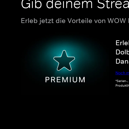
Gib deinem Stre
Erleb jetzt die Vorteile von WOW
Erle
Dolb
Dana
Noch m
*Serien-
Produkth