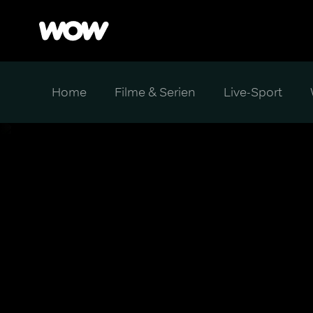
Home
Filme & Serien
Live-Sport