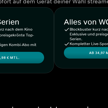
ofort auf dem Gerät deiner Wahl stream
Serien
Alles von 
urz nach dem Kino
Blockbuster kurz na
Exklusive und preisg
preisgekrönte Top-
Serien.
Kompletter Live-Spor
igen Kombi-Abo mit
AB 34,97 
,98 € MTL.