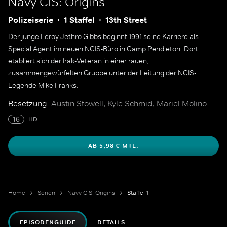
Navy CIS: Origins
Polizeiserie
1 Staffel
13th Street
Der junge Leroy Jethro Gibbs beginnt 1991 seine Karriere als
Special Agent im neuen NCIS-Büro in Camp Pendleton. Dort
etabliert sich der Irak-Veteran in einer rauen,
zusammengewürfelten Gruppe unter der Leitung der NCIS-
Legende Mike Franks.
Besetzung
Austin Stowell, Kyle Schmid, Mariel Molino
16
HD
AB 5,98 € MTL.
Home
Serien
Navy CIS: Origins
Staffel 1
EPISODENGUIDE
DETAILS