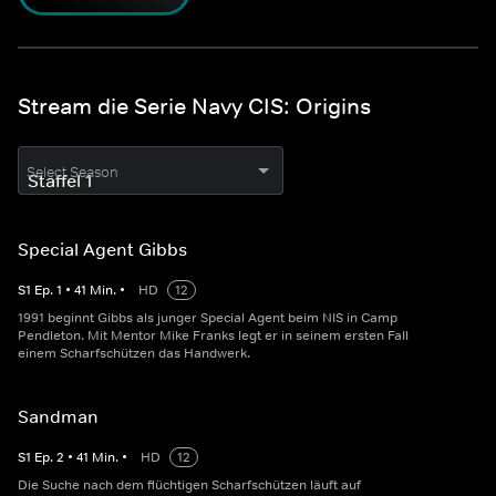
Stream die Serie Navy CIS: Origins
Select Season
Special Agent Gibbs
S
1
Ep.
1
•
41
Min.
•
HD
12
1991 beginnt Gibbs als junger Special Agent beim NIS in Camp
Pendleton. Mit Mentor Mike Franks legt er in seinem ersten Fall
einem Scharfschützen das Handwerk.
Sandman
S
1
Ep.
2
•
41
Min.
•
HD
12
Die Suche nach dem flüchtigen Scharfschützen läuft auf