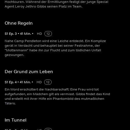
Hochtouren. Während der Ermittlungen festigt der junge Special
Agent Leroy Jethro Gibbs seinen Platz im Team.
Ohne Regeln
S
1
Ep.
3
•
41
Min.
•
HD
12
Nahe Camp Pendleton wird eine Leiche entdeckt. Ein Komplize
gerät in Verdacht und behauptet bei seiner Festnahme, der
"Mottenmann" habe ihn zur Flucht und zum tödlichen Unfall
gezwungen.
Der Grund zum Leben
S
1
Ep.
4
•
41
Min.
•
HD
12
Ein Mord erschüttert die Nachbarschaft: Eine Frau wird tot
aufgefunden, ein Mädchen gilt als vermisst. Gibbs findet das Kind
und erstellt mit ihrer Hilfe ein Phantombild des mutmaßlichen
Täters.
Im Tunnel