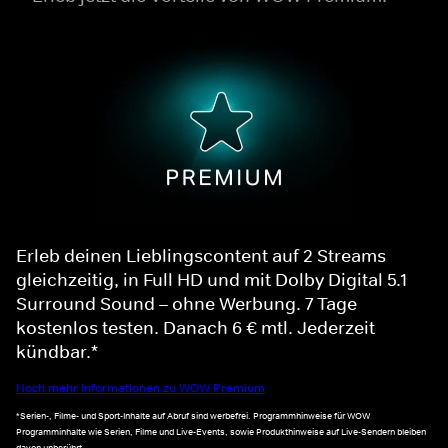
Erleb deinen Lieblingscontent auf 2 Streams
gleichzeitig, in Full HD und mit Dolby Digital 5.1
Surround Sound – ohne Werbung. 7 Tage
kostenlos testen. Danach 6 € mtl. Jederzeit
kündbar.*
Noch mehr Informationen zu WOW Premium
*Serien-, Filme- und Sport-Inhalte auf Abruf sind werbefrei. Programmhinweise für WOW
Programminhalte wie Serien, Filme und Live-Events, sowie Produkthinweise auf Live-Sendern bleiben