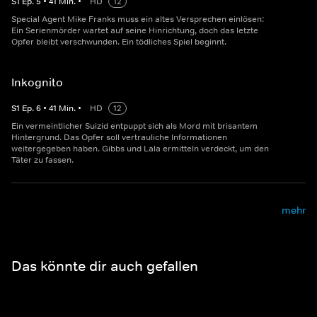
S
1
Ep.
5
•
41
Min.
•
HD
12
Special Agent Mike Franks muss ein altes Versprechen einlösen:
Ein Serienmörder wartet auf seine Hinrichtung, doch das letzte
Opfer bleibt verschwunden. Ein tödliches Spiel beginnt.
Inkognito
S
1
Ep.
6
•
41
Min.
•
HD
12
Ein vermeintlicher Suizid entpuppt sich als Mord mit brisantem
Hintergrund. Das Opfer soll vertrauliche Informationen
weitergegeben haben. Gibbs und Lala ermitteln verdeckt, um den
Täter zu fassen.
mehr
Das könnte dir auch gefallen