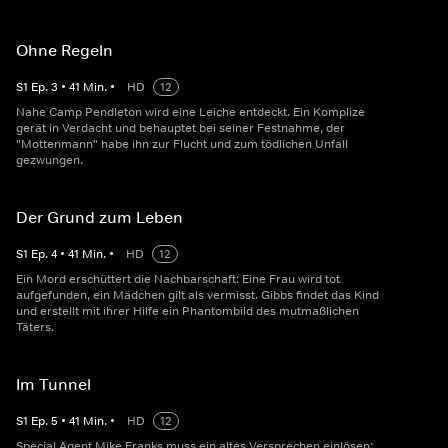
Ohne Regeln
S
1
Ep.
3
•
41
Min.
•
HD
12
Nahe Camp Pendleton wird eine Leiche entdeckt. Ein Komplize
gerät in Verdacht und behauptet bei seiner Festnahme, der
"Mottenmann" habe ihn zur Flucht und zum tödlichen Unfall
gezwungen.
Der Grund zum Leben
S
1
Ep.
4
•
41
Min.
•
HD
12
Ein Mord erschüttert die Nachbarschaft: Eine Frau wird tot
aufgefunden, ein Mädchen gilt als vermisst. Gibbs findet das Kind
und erstellt mit ihrer Hilfe ein Phantombild des mutmaßlichen
Täters.
Im Tunnel
S
1
Ep.
5
•
41
Min.
•
HD
12
Special Agent Mike Franks muss ein altes Versprechen einlösen: