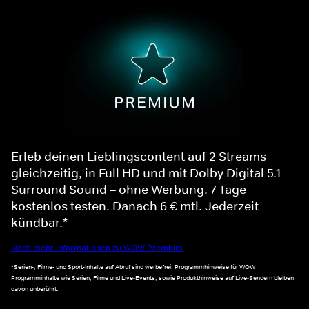
Erleb deinen Lieblingscontent auf 2 Streams
gleichzeitig, in Full HD und mit Dolby Digital 5.1
Surround Sound – ohne Werbung. 7 Tage
kostenlos testen. Danach 6 € mtl. Jederzeit
kündbar.*
Noch mehr Informationen zu WOW Premium
*Serien-, Filme- und Sport-Inhalte auf Abruf sind werbefrei. Programmhinweise für WOW
Programminhalte wie Serien, Filme und Live-Events, sowie Produkthinweise auf Live-Sendern bleiben
davon unberührt.