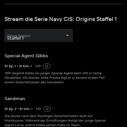
Stream die Serie Navy CIS: Origins Staffel 1
Select Season
Special Agent Gibbs
S
1
Ep.
1
•
41
Min.
•
HD
12
1991 beginnt Gibbs als junger Special Agent beim NIS in Camp
Pendleton. Mit Mentor Mike Franks legt er in seinem ersten Fall
einem Scharfschützen das Handwerk.
Sandman
S
1
Ep.
2
•
41
Min.
•
HD
12
Die Suche nach dem flüchtigen Scharfschützen läuft auf
Hochtouren. Während der Ermittlungen festigt der junge Special
Agent Leroy Jethro Gibbs seinen Platz im Team.