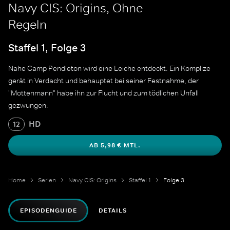
Navy CIS: Origins, Ohne
Regeln
Staffel 1, Folge 3
Nahe Camp Pendleton wird eine Leiche entdeckt. Ein Komplize
gerät in Verdacht und behauptet bei seiner Festnahme, der
"Mottenmann" habe ihn zur Flucht und zum tödlichen Unfall
gezwungen.
HD
12
AB 5,98 € MTL.
Home
Serien
Navy CIS: Origins
Staffel 1
Folge 3
EPISODENGUIDE
DETAILS