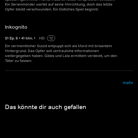
Ein Serienmörder wartet auf seine Hinrichtung, doch das letzte
Opfer bleibt verschwunden. Ein tödliches Spiel beginnt.
Inkognito
S
1
Ep.
6
•
41
Min.
•
HD
12
Ein vermeintlicher Suizid entpuppt sich als Mord mit brisantem
Hintergrund. Das Opfer soll vertrauliche Informationen
weitergegeben haben. Gibbs und Lala ermitteln verdeckt, um den
Täter zu fassen.
mehr
Das könnte dir auch gefallen