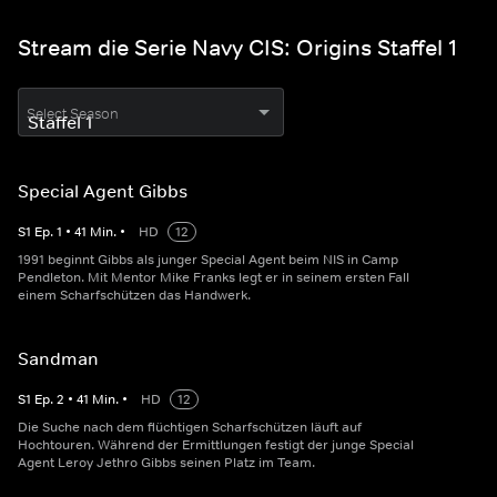
Stream die Serie Navy CIS: Origins Staffel 1
Select Season
Special Agent Gibbs
S
1
Ep.
1
•
41
Min.
•
HD
12
1991 beginnt Gibbs als junger Special Agent beim NIS in Camp
Pendleton. Mit Mentor Mike Franks legt er in seinem ersten Fall
einem Scharfschützen das Handwerk.
Sandman
S
1
Ep.
2
•
41
Min.
•
HD
12
Die Suche nach dem flüchtigen Scharfschützen läuft auf
Hochtouren. Während der Ermittlungen festigt der junge Special
Agent Leroy Jethro Gibbs seinen Platz im Team.