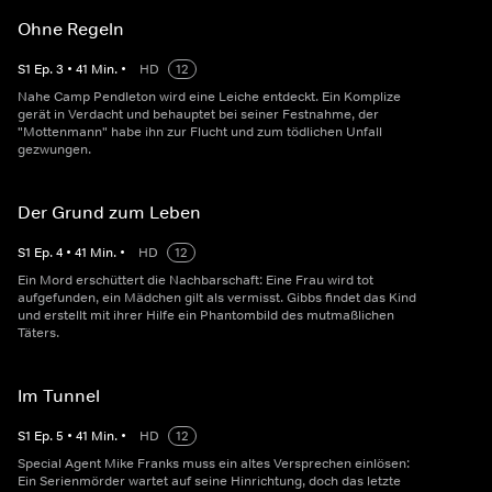
Ohne Regeln
S
1
Ep.
3
•
41
Min.
•
HD
12
Nahe Camp Pendleton wird eine Leiche entdeckt. Ein Komplize
gerät in Verdacht und behauptet bei seiner Festnahme, der
"Mottenmann" habe ihn zur Flucht und zum tödlichen Unfall
gezwungen.
Der Grund zum Leben
S
1
Ep.
4
•
41
Min.
•
HD
12
Ein Mord erschüttert die Nachbarschaft: Eine Frau wird tot
aufgefunden, ein Mädchen gilt als vermisst. Gibbs findet das Kind
und erstellt mit ihrer Hilfe ein Phantombild des mutmaßlichen
Täters.
Im Tunnel
S
1
Ep.
5
•
41
Min.
•
HD
12
Special Agent Mike Franks muss ein altes Versprechen einlösen:
Ein Serienmörder wartet auf seine Hinrichtung, doch das letzte