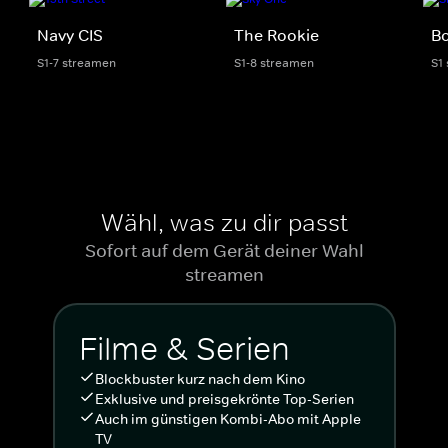
Navy CIS
The Rookie
Bo
S1-7 streamen
S1-8 streamen
S1
Wähl, was zu dir passt
Sofort auf dem Gerät deiner Wahl
streamen
Filme & Serien
Blockbuster kurz nach dem Kino
Exklusive und preisgekrönte Top-Serien
Auch im günstigen Kombi-Abo mit Apple
TV