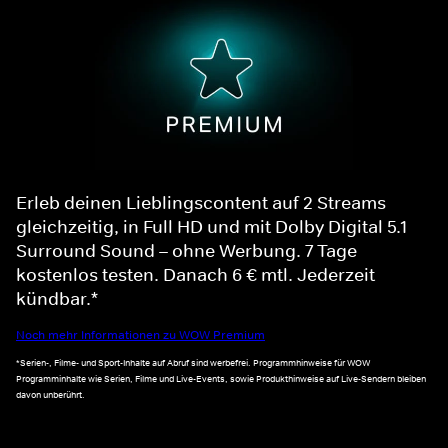
Erleb deinen Lieblingscontent auf 2 Streams
gleichzeitig, in Full HD und mit Dolby Digital 5.1
Surround Sound – ohne Werbung. 7 Tage
kostenlos testen. Danach 6 € mtl. Jederzeit
kündbar.*
Noch mehr Informationen zu WOW Premium
*Serien-, Filme- und Sport-Inhalte auf Abruf sind werbefrei. Programmhinweise für WOW
Programminhalte wie Serien, Filme und Live-Events, sowie Produkthinweise auf Live-Sendern bleiben
davon unberührt.