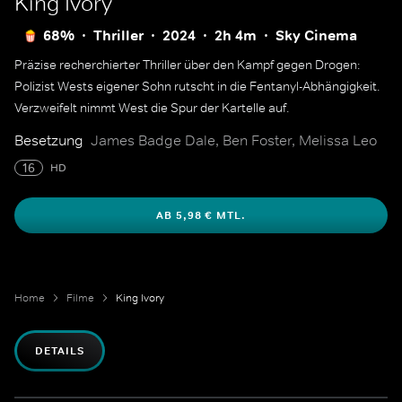
King Ivory
68%
Thriller
2024
2h 4m
Sky Cinema
Präzise recherchierter Thriller über den Kampf gegen Drogen:
Polizist Wests eigener Sohn rutscht in die Fentanyl-Abhängigkeit.
Verzweifelt nimmt West die Spur der Kartelle auf.
Besetzung
James Badge Dale, Ben Foster, Melissa Leo
16
HD
AB 5,98 € MTL.
Home
Filme
King Ivory
DETAILS