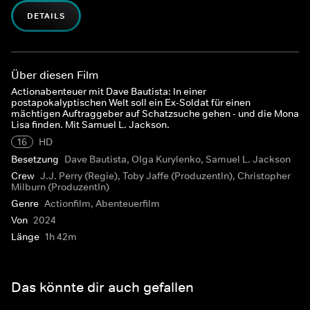
DETAILS
Über diesen Film
Actionabenteuer mit Dave Bautista: In einer
postapokalyptischen Welt soll ein Ex-Soldat für einen
mächtigen Auftraggeber auf Schatzsuche gehen - und die Mona
Lisa finden. Mit Samuel L. Jackson.
16
HD
Besetzung
Dave Bautista, Olga Kurylenko, Samuel L. Jackson
Crew
J.J. Perry (Regie), Toby Jaffe (ProduzentIn), Christopher
Milburn (ProduzentIn)
Genre
Actionfilm, Abenteuerfilm
Von
2024
Länge
1h 42m
Das könnte dir auch gefallen