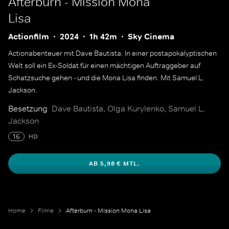
Afterburn - Mission Mona
Lisa
Actionfilm
2024
1h 42m
Sky Cinema
Actionabenteuer mit Dave Bautista: In einer postapokalyptischen
Welt soll ein Ex-Soldat für einen mächtigen Auftraggeber auf
Schatzsuche gehen - und die Mona Lisa finden. Mit Samuel L.
Jackson.
Besetzung
Dave Bautista, Olga Kurylenko, Samuel L.
Jackson
16
HD
AB 5,98 € MTL.
Home
Filme
Afterburn - Mission Mona Lisa