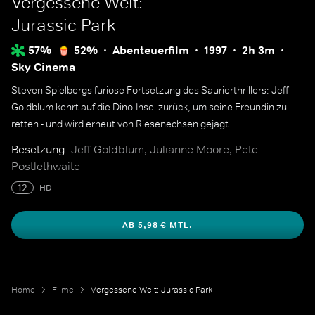
Vergessene Welt:
Jurassic Park
57%
52%
Abenteuerfilm
1997
2h 3m
Sky Cinema
Steven Spielbergs furiose Fortsetzung des Saurierthrillers: Jeff
Goldblum kehrt auf die Dino-Insel zurück, um seine Freundin zu
retten - und wird erneut von Riesenechsen gejagt.
Besetzung
Jeff Goldblum, Julianne Moore, Pete
Postlethwaite
12
HD
AB 5,98 € MTL.
Home
Filme
Vergessene Welt: Jurassic Park