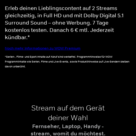
Erleb deinen Lieblingscontent auf 2 Streams
gleichzeitig, in Full HD und mit Dolby Digital 5.1
Surround Sound – ohne Werbung. 7 Tage
kostenlos testen. Danach 6 € mtl. Jederzeit
kündbar.*
Noch mehr Informationen zu WOW Premium
*Serien-, Filme- und Sport-Inhalte auf Abruf sind werbefrei. Programmhinweise für WOW
Programminhalte wie Serien, Filme und Live-Events, sowie Produkthinweise auf Live-Sendern bleiben
davon unberührt.
Stream auf dem Gerät
deiner Wahl
Fernseher, Laptop, Handy -
stream, womit du möchtest.