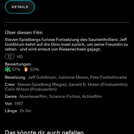
DETAILS
Über diesen Film
Steven Spielbergs furiose Fortsetzung des Saurierthrillers: Jeff
Goldblum kehrt auf die Dino-Insel zurück, um seine Freundin zu
retten - und wird erneut von Riesenechsen gejagt.
12
HD
Bewertungen
57%
52%
Besetzung
Jeff Goldblum, Julianne Moore, Pete Postlethwaite
Crew
Steven Spielberg (Regie), Gerald R. Molen (ProduzentIn),
Colin Wilson (ProduzentIn)
Genre
Abenteuerfilm, Science-Fiction, Actionfilm
Von
1997
Länge
2h 3m
Das könnte dir auch gefallen