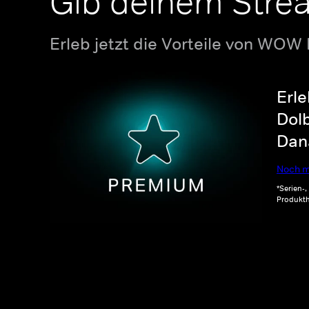
Gib deinem Stre
Erleb jetzt die Vorteile von WOW
Erle
Dolb
Dana
Noch m
*Serien-
Produkth