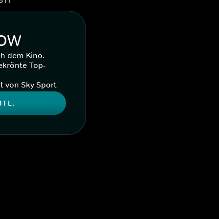
WOW
ch dem Kino.
ekrönte Top-
t von Sky Sport
MTL.