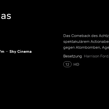
das
Das Comeback des Achtzig
spektakulärem Actionaben
gegen Atombomben, Agen
57m
Sky Cinema
Besetzung
Harrison Ford
12
HD