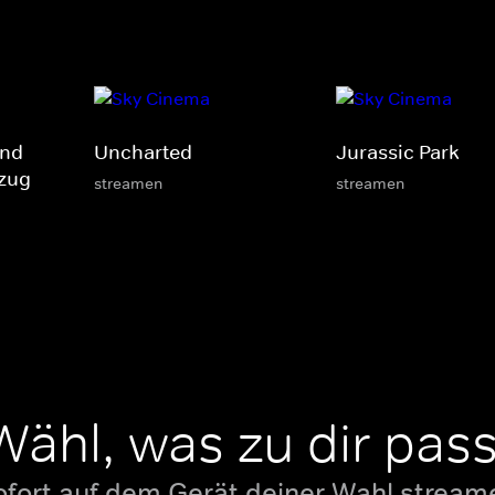
und
Uncharted
Jurassic Park
zzug
streamen
streamen
Wähl, was zu dir pass
ofort auf dem Gerät deiner Wahl stream