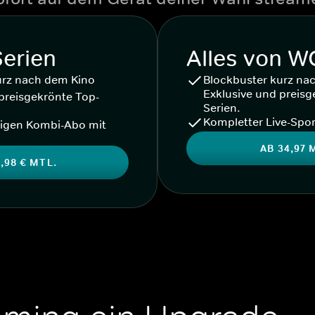
Serien
Alles von 
urz nach dem Kino
Blockbuster kurz na
Exklusive und preisg
preisgekrönte Top-
Serien.
Kompletter Live-Spor
igen Kombi-Abo mit
AB 34,97 
,98 € MTL.