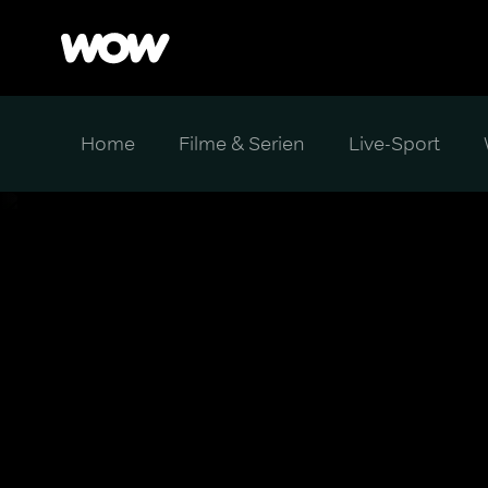
Home
Filme & Serien
Live-Sport