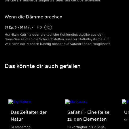
Welche Herausforderungen warteten auf die Überlebenden?
Wenn die Dämme brechen
S
1
Ep.
6
•
51
Min.
•
HD
12
Hurrikan Katrina oder die tödliche Kohlendioxidwolke aus dem
Nyos-See zeigten die Schwachstellen unserer Notfallsysteme auf.
Wie kann der Mensch künftig besser auf Katastrophen reagieren?
Das könnte dir auch gefallen
Das Zeitalter der
SaFahri - Eine Reise
Un
Natur
zu den Elementen
S1
S1 streamen
S1 verfügbar bis 2 Sept.