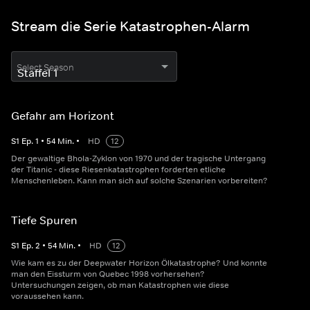
Stream die Serie Katastrophen-Alarm
Select Season
Gefahr am Horizont
S
1
Ep.
1
•
54
Min.
•
HD
12
Der gewaltige Bhola-Zyklon von 1970 und der tragische Untergang
der Titanic - diese Riesenkatastrophen forderten etliche
Menschenleben. Kann man sich auf solche Szenarien vorbereiten?
Tiefe Spuren
S
1
Ep.
2
•
54
Min.
•
HD
12
Wie kam es zu der Deepwater Horizon Ölkatastrophe? Und konnte
man den Eissturm von Quebec 1998 vorhersehen?
Untersuchungen zeigen, ob man Katastrophen wie diese
voraussehen kann.