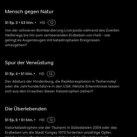
Mensch gegen Natur
S
1
Ep.
3
•
53
Min.
•
HD
12
Von der schweren Bombardierung Liverpools während des Zweiten
Weltkriegs bis hin zum verheerenden Erdbeben von Haiti - wie
gelingt es Augenzeugen mit katastrophalen Ereignissen
umzugehen?
Spur der Verwüstung
S
1
Ep.
4
•
51
Min.
•
HD
12
Der Absturz der Hindenburg, die Reaktorexplosion in Tschernobyl
oder die Jahrhundertdürre in den USA: Welche Erkenntnisse lassen
sich aus den Ursachen dieser Katastrophen ziehen?
Die Überlebenden
S
1
Ep.
5
•
51
Min.
•
HD
12
Naturkatastrophen wie der Tsunami in Südostasien 2004 oder das
Erdbeben um die Stadt Yungay 1970 forderten unzählige Opfer.