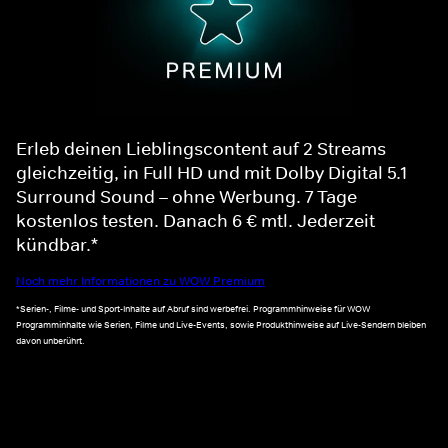
Erleb deinen Lieblingscontent auf 2 Streams
gleichzeitig, in Full HD und mit Dolby Digital 5.1
Surround Sound – ohne Werbung. 7 Tage
kostenlos testen. Danach 6 € mtl. Jederzeit
kündbar.*
Noch mehr Informationen zu WOW Premium
*Serien-, Filme- und Sport-Inhalte auf Abruf sind werbefrei. Programmhinweise für WOW
Programminhalte wie Serien, Filme und Live-Events, sowie Produkthinweise auf Live-Sendern bleiben
davon unberührt.