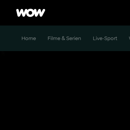
Home
Filme & Serien
Live-Sport