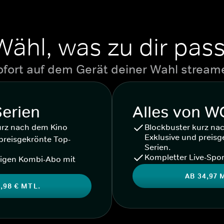
Wähl, was zu dir pass
ofort auf dem Gerät deiner Wahl stream
Serien
Alles von 
urz nach dem Kino
Blockbuster kurz na
Exklusive und preisg
preisgekrönte Top-
Serien.
Kompletter Live-Spor
igen Kombi-Abo mit
AB 34,97 
,98 € MTL.