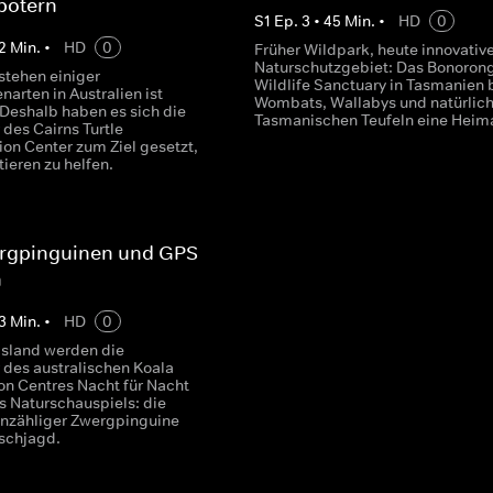
botern
S
1
Ep.
3
•
45
Min.
•
HD
0
2
Min.
•
HD
0
Früher Wildpark, heute innovativ
Naturschutzgebiet: Das Bonoron
stehen einiger
Wildlife Sanctuary in Tasmanien 
narten in Australien ist
Wombats, Wallabys und natürlic
 Deshalb haben es sich die
Tasmanischen Teufeln eine Heima
 des Cairns Turtle
ion Center zum Ziel gesetzt,
ieren zu helfen.
rgpinguinen und GPS-
n
3
Min.
•
HD
0
 Island werden die
 des australischen Koala
on Centres Nacht für Nacht
s Naturschauspiels: die
nzähliger Zwergpinguine
ischjagd.