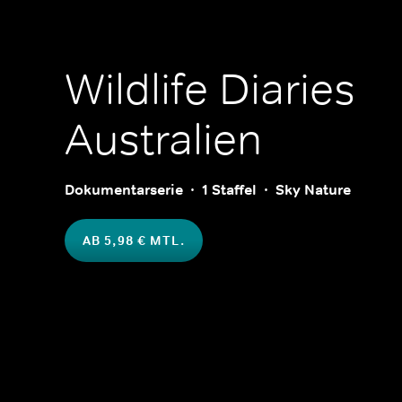
Wildlife Diaries
Australien
Dokumentarserie
1 Staffel
Sky Nature
AB 5,98 € MTL.