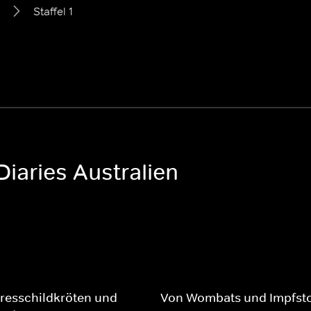
Staffel 1
Diaries Australien
resschildkröten und
Von Wombats und Impfsto