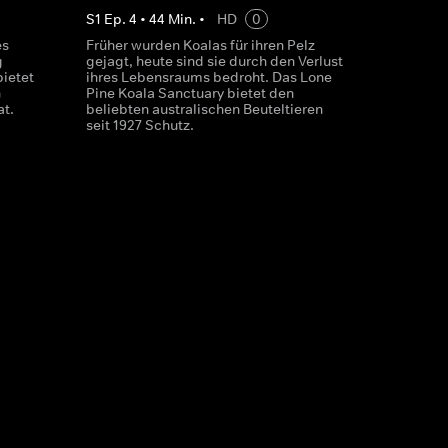
S
1
Ep.
4
•
44
Min.
•
HD
0
es
Früher wurden Koalas für ihren Pelz
g
gejagt, heute sind sie durch den Verlust
bietet
ihres Lebensraums bedroht. Das Lone
h
Pine Koala Sanctuary bietet den
t.
beliebten australischen Beuteltieren
seit 1927 Schutz.