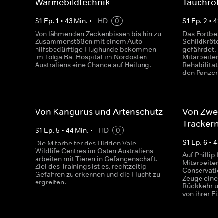
Wärmebildtechnik
Tauchro
S
1
Ep.
1
•
43
Min.
•
HD
0
S
1
Ep.
2
•
4
Von lähmenden Zeckenbissen bis hin zu
Das Fortbe
Zusammenstößen mit einem Auto -
Schildkröte
hilfsbedürftige Flughunde bekommen
gefährdet.
im Tolga Bat Hospital im Nordosten
Mitarbeiter
Australiens eine Chance auf Heilung.
Rehabilitat
den Panzert
Von Kängurus und Artenschutz
Von Zwe
Tracker
S
1
Ep.
5
•
44
Min.
•
HD
0
S
1
Ep.
6
•
4
Die Mitarbeiter des Hidden Vale
Wildlife Centres im Osten Australiens
Auf Phillip
arbeiten mit Tieren in Gefangenschaft.
Mitarbeiter
Ziel des Trainings ist es, rechtzeitig
Conservati
Gefahren zu erkennen und die Flucht zu
Zeuge eine
ergreifen.
Rückkehr u
von ihrer F