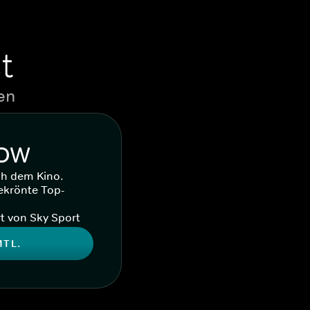
t
en
WOW
ch dem Kino.
ekrönte Top-
t von Sky Sport
MTL.