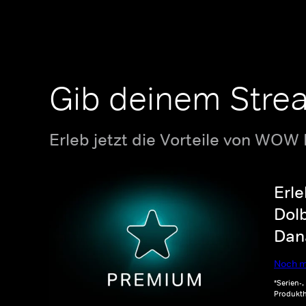
Gib deinem Stre
Erleb jetzt die Vorteile von WOW
Erle
Dolb
Dana
Noch m
*Serien-
Produkth