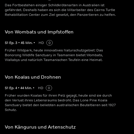
Das Fortbestehen einiger Schildkrötenarten in Australien ist
gefährdet. Deshalb haben es sich die Mitarbeiter des Cairns Turtle
Rehabilitation Center zum Ziel gesetzt, den Panzertieren zu helfen.
Von Wombats und Impfstoffen
S
1
Ep.
3
•
45
Min.
•
HD
0
Früher Wildpark, heute innovatives Naturschutzgebiet: Das
Bonorong Wildlife Sanctuary in Tasmanien bietet Wombats,
Wallabys und natürlich Tasmanischen Teufeln eine Heimat.
Von Koalas und Drohnen
S
1
Ep.
4
•
44
Min.
•
HD
0
Früher wurden Koalas für ihren Pelz gejagt, heute sind sie durch
den Verlust ihres Lebensraums bedroht. Das Lone Pine Koala
Sanctuary bietet den beliebten australischen Beuteltieren seit 1927
Schutz.
Von Kängurus und Artenschutz