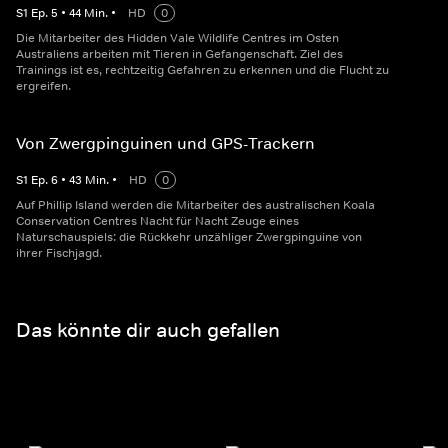
S
1
Ep.
5
•
44
Min.
•
HD
0
Die Mitarbeiter des Hidden Vale Wildlife Centres im Osten
Australiens arbeiten mit Tieren in Gefangenschaft. Ziel des
Trainings ist es, rechtzeitig Gefahren zu erkennen und die Flucht zu
ergreifen.
Von Zwergpinguinen und GPS-Trackern
S
1
Ep.
6
•
43
Min.
•
HD
0
Auf Phillip Island werden die Mitarbeiter des australischen Koala
Conservation Centres Nacht für Nacht Zeuge eines
Naturschauspiels: die Rückkehr unzähliger Zwergpinguine von
ihrer Fischjagd.
Das könnte dir auch gefallen