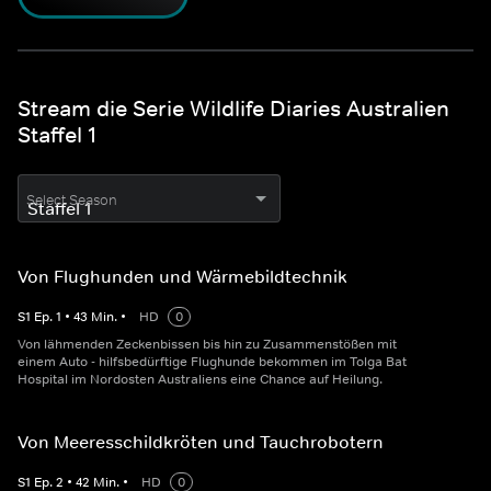
Stream die Serie Wildlife Diaries Australien
Staffel 1
Select Season
Von Flughunden und Wärmebildtechnik
S
1
Ep.
1
•
43
Min.
•
HD
0
Von lähmenden Zeckenbissen bis hin zu Zusammenstößen mit
einem Auto - hilfsbedürftige Flughunde bekommen im Tolga Bat
Hospital im Nordosten Australiens eine Chance auf Heilung.
Von Meeresschildkröten und Tauchrobotern
S
1
Ep.
2
•
42
Min.
•
HD
0