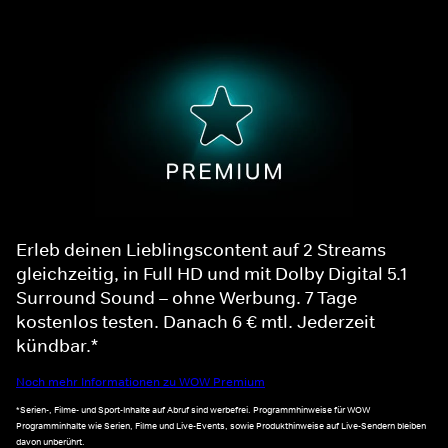
Erleb deinen Lieblingscontent auf 2 Streams
gleichzeitig, in Full HD und mit Dolby Digital 5.1
Surround Sound – ohne Werbung. 7 Tage
kostenlos testen. Danach 6 € mtl. Jederzeit
kündbar.*
Noch mehr Informationen zu WOW Premium
*Serien-, Filme- und Sport-Inhalte auf Abruf sind werbefrei. Programmhinweise für WOW
Programminhalte wie Serien, Filme und Live-Events, sowie Produkthinweise auf Live-Sendern bleiben
davon unberührt.