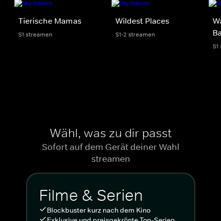
Tierische Mamas
Wildest Places
Wa
Ba
S1 streamen
S1-2 streamen
S1
Wähl, was zu dir passt
Sofort auf dem Gerät deiner Wahl
streamen
Filme & Serien
Blockbuster kurz nach dem Kino
Exklusive und preisgekrönte Top-Serien