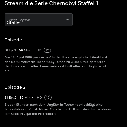
Stream die Serie Chernobyl Staffel 1
Select Season
Episode 1
S
1
Ep.
1
•
56
Min.
•
HD
12
Am 26. April 1986 passiert es: In der Ukraine explodiert Reaktor 4
des Kernkraftwerks Tschernobyl. Ohne zu wissen, wie gefährlich
der Einsatz ist, treffen Feuerwehr und Ersthelfer am Unglücksort
ein.
Episode 2
S
1
Ep.
2
•
62
Min.
•
HD
12
Sieben Stunden nach dem Unglück in Tschernobyl schlägt eine
Messstation in Minsk Alarm. Gleichzeitig füllt sich das Krankenhaus
der Stadt Prypjat mit Ersthelfern.