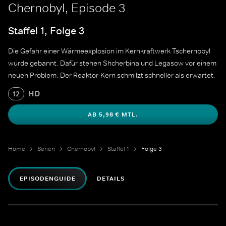
Chernobyl, Episode 3
Staffel 1, Folge 3
Die Gefahr einer Wärmeexplosion im Kernkraftwerk Tschernobyl
wurde gebannt. Dafür stehen Shcherbina und Legasow vor einem
neuen Problem: Der Reaktor-Kern schmilzt schneller als erwartet.
HD
12
AB 5,98 € MTL.
Home
Serien
Chernobyl
Staffel 1
Folge 3
EPISODENGUIDE
DETAILS