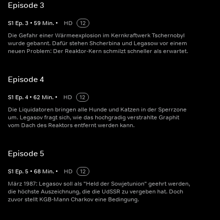
Episode 3
S
1
Ep.
3
•
59
Min.
•
HD
12
Die Gefahr einer Wärmeexplosion im Kernkraftwerk Tschernobyl
wurde gebannt. Dafür stehen Shcherbina und Legasow vor einem
neuen Problem: Der Reaktor-Kern schmilzt schneller als erwartet.
Episode 4
S
1
Ep.
4
•
62
Min.
•
HD
12
Die Liquidatoren bringen alle Hunde und Katzen in der Sperrzone
um. Legasov fragt sich, wie das hochgradig verstrahlte Graphit
vom Dach des Reaktors entfernt werden kann.
Episode 5
S
1
Ep.
5
•
68
Min.
•
HD
12
März 1987: Legasov soll als "Held der Sowjetunion" geehrt werden,
die höchste Auszeichnung, die die UdSSR zu vergeben hat. Doch
zuvor stellt KGB-Mann Charkov eine Bedingung.