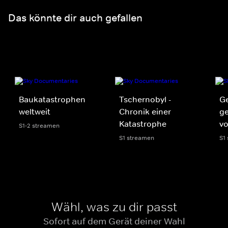
Das könnte dir auch gefallen
Baukatastrophen
Tschernobyl -
G
weltweit
Chronik einer
g
Katastrophe
vo
S1-2 streamen
S1 streamen
S1
Wähl, was zu dir passt
Sofort auf dem Gerät deiner Wahl