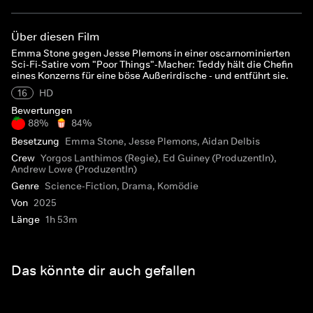
Über diesen Film
Emma Stone gegen Jesse Plemons in einer oscarnominierten
Sci-Fi-Satire vom "Poor Things"-Macher: Teddy hält die Chefin
eines Konzerns für eine böse Außerirdische - und entführt sie.
16
HD
Bewertungen
88%
84%
Besetzung
Emma Stone, Jesse Plemons, Aidan Delbis
Crew
Yorgos Lanthimos (Regie), Ed Guiney (ProduzentIn),
Andrew Lowe (ProduzentIn)
Genre
Science-Fiction, Drama, Komödie
Von
2025
Länge
1h 53m
Das könnte dir auch gefallen