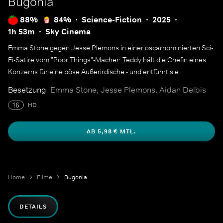
Bugonia
88%
84%
Science-Fiction
2025
1h 53m
Sky Cinema
Emma Stone gegen Jesse Plemons in einer oscarnominierten Sci-
Fi-Satire vom "Poor Things"-Macher: Teddy hält die Chefin eines
Konzerns für eine böse Außerirdische - und entführt sie.
Besetzung
Emma Stone, Jesse Plemons, Aidan Delbis
16
HD
AB 5,98 € MTL.
Home
Filme
Bugonia
DETAILS