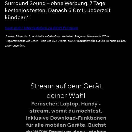
Surround Sound – ohne Werbung. 7 Tage
kostenlos testen. Danach 6 € mtl. Jederzeit
kündbar.*
Noch mehr Informationen zu WOW Premium
*Serien-, Filme- und Sport-Inhalte auf Abruf sind werbefrei. Programmhinweise für WOW
Programminhalte wie Serien, Filme und Live-Events, sowie Produkthinweise auf Live-Sendern bleiben
davon unberührt.
Stream auf dem Gerät
deiner Wahl
Fernseher, Laptop, Handy -
stream, womit du möchtest.
Inklusive Download-Funktionen
für alle mobilen Geräte. Buchst
du WOW Premium dazu, stehen