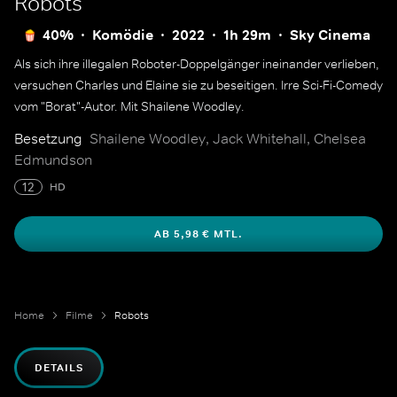
Robots
40%
Komödie
2022
1h 29m
Sky Cinema
Als sich ihre illegalen Roboter-Doppelgänger ineinander verlieben,
versuchen Charles und Elaine sie zu beseitigen. Irre Sci-Fi-Comedy
vom "Borat"-Autor. Mit Shailene Woodley.
Besetzung
Shailene Woodley, Jack Whitehall, Chelsea
Edmundson
12
HD
AB 5,98 € MTL.
Home
Filme
Robots
DETAILS