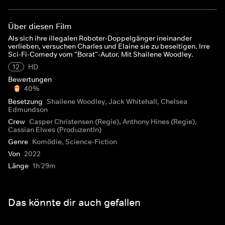
Über diesen Film
Als sich ihre illegalen Roboter-Doppelgänger ineinander
verlieben, versuchen Charles und Elaine sie zu beseitigen. Irre
Sci-Fi-Comedy vom "Borat"-Autor. Mit Shailene Woodley.
12
HD
Bewertungen
40%
Besetzung
Shailene Woodley, Jack Whitehall, Chelsea
Edmundson
Crew
Casper Christensen (Regie), Anthony Hines (Regie),
Cassian Elwes (ProduzentIn)
Genre
Komödie, Science-Fiction
Von
2022
Länge
1h 29m
Das könnte dir auch gefallen