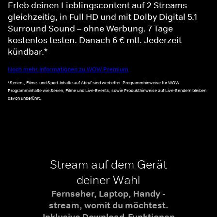
Erleb deinen Lieblingscontent auf 2 Streams
gleichzeitig, in Full HD und mit Dolby Digital 5.1
Surround Sound – ohne Werbung. 7 Tage
kostenlos testen. Danach 6 € mtl. Jederzeit
kündbar.*
Noch mehr Informationen zu WOW Premium
*Serien-, Filme- und Sport-Inhalte auf Abruf sind werbefrei. Programmhinweise für WOW
Programminhalte wie Serien, Filme und Live-Events, sowie Produkthinweise auf Live-Sendern bleiben
davon unberührt.
Stream auf dem Gerät
deiner Wahl
Fernseher, Laptop, Handy -
stream, womit du möchtest.
Inklusive Download-Funktionen