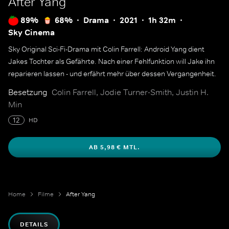
After Yang
89%
68%
Drama
2021
1h 32m
Sky Cinema
Sky Original Sci-Fi-Drama mit Colin Farrell: Android Yang dient
Jakes Tochter als Gefährte. Nach einer Fehlfunktion will Jake ihn
reparieren lassen - und erfährt mehr über dessen Vergangenheit.
Besetzung
Colin Farrell, Jodie Turner-Smith, Justin H.
Min
12
HD
AB 5,98 € MTL.
Home
Filme
After Yang
DETAILS