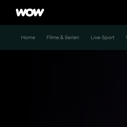
Home
Filme & Serien
Live-Sport