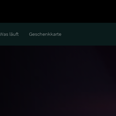
Was läuft
Geschenkkarte