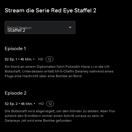
Stream die Serie Red Eye Staffel 2
Select Season
Episode 1
S
2
Ep.
1
•
45
Min.
•
HD
12
Ein Mord an einem Diplomaten führt Polizistin Hana Li in die US-
Botschaft. Unterdessen erhält MI-5-Chefin Delaney während eines
Flugs eine Nachricht über eine Bombe an Bord.
Episode 2
S
2
Ep.
2
•
46
Min.
•
HD
12
Die Botschaft wird abgeriegelt, um den Mörder zu stellen. Aber Fox
scheint den Ermittlern immer einen Schritt voraus zu sein. In
Delaneys Jet wird eine Bombe gefunden.