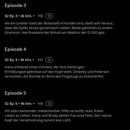
Episode 3
S
2
Ep.
3
•
45
Min.
•
HD
12
Als ein zweiter Gast der Botschaft ermordet wird, stellt sich heraus,
dass die Opfer etwas gemeinsam hatten: Beide gehörten zu einem
Gremium, das Russland die Schuld am Absturz der D-300 gab.
Episode 4
S
2
Ep.
4
•
46
Min.
•
HD
12
Hana entdeckt einen Hinweis, der ihre bisherigen
Ermittlungsergebnisse auf den Kopf stellt. Delaney und Peterson
versuchen, die Bombe an Bord des Flugzeugs zu entschärfen.
Episode 5
S
2
Ep.
5
•
46
Min.
•
HD
12
Mit überraschender medizinischer Hilfe versucht Jess, Ruths
Leben zu retten. Hana und Brody stellen Fox eine Falle. Der wahre
Kopf der Verschwörung kommt ans Licht.