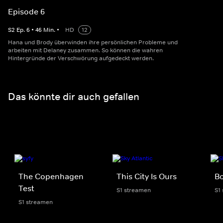
Episode 6
S
2
Ep.
6
•
46
Min.
•
HD
12
Hana und Brody überwinden ihre persönlichen Probleme und
arbeiten mit Delaney zusammen. So können die wahren
Hintergründe der Verschwörung aufgedeckt werden.
Das könnte dir auch gefallen
The Copenhagen
This City Is Ours
Bo
Test
S1 streamen
S1
S1 streamen