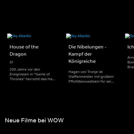
House of the
Die Nibelungen -
Ic
Dragon
Kampf der
Arn
Königreiche
S1
Bom
Bra
200 Jahre vor den
Hagen von Tronje ist
Kau
Ereignissen in "Game of
Waffenmeister mit großem
90e
Thrones" herrscht das Haus
Pflichtbewusstsein für sein
ein 
Targaryen mit seinen
von Krisen geschütteltes
Med
Drachen über Westeros und
Königreich. Er unterdrückt
nac
Viserys I. sitzt auf dem
seine heimliche Liebe zur
Ent
Eisernen Thron. Als es
Königstochter Kriemhild, bis
Pse
jedoch um seine Nachfolge
diese sich in den neu
Ges
geht, entbrennt ein
auftretenden Drachentöter
erbitterter Kampf um die
Siegfried verliebt.
Macht.
Neue Filme bei WOW