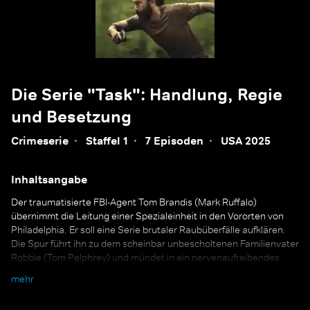
Die Serie "Task": Handlung, Regie
und Besetzung
Crimeserie
·
Staffel 1
·
7 Episoden
·
USA 2025
Inhaltsangabe
Der traumatisierte FBI-Agent Tom Brandis (Mark Ruffalo)
übernimmt die Leitung einer Spezialeinheit in den Vororten von
Philadelphia. Er soll eine Serie brutaler Raubüberfälle aufklären.
Die Spur führt ihn zu dem scheinbar unbescholtenen Familienvater
Robbie (Tom Pelphrey) und mündet in ein nervenaufreibendes
Katz- und-Maus-Spiel, das berufliche Pflichten und persönliche
mehr
Abgründe kollidieren lässt.