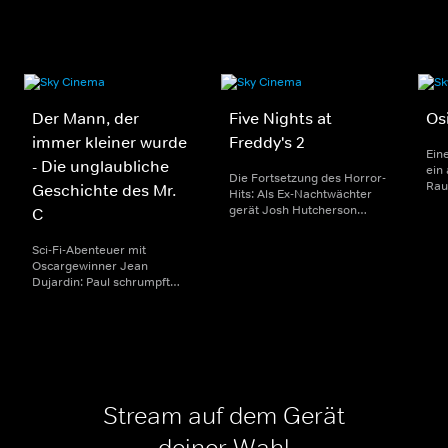
Der Mann, der
Five Nights at
Osi
immer kleiner wurde
Freddy's 2
Eine
- Die unglaubliche
ein
Die Fortsetzung des Horror-
Rau
Geschichte des Mr.
Hits: Als Ex-Nachtwächter
mus
gerät Josh Hutcherson
C
mor
wieder mit seiner kleinen
vert
Schwester an die tödlichen
Sci-Fi-Abenteuer mit
mit
Animatronic-Maskottchen
Oscargewinner Jean
("T
von Freddy Fazbear's
Dujardin: Paul schrumpft
Pizzeria.
durch mysteriöse Kräfte
unaufhörlich. Als er nur
noch daumengroß ist,
kämpft er im Keller ums
Überleben.
Stream auf dem Gerät
deiner Wahl