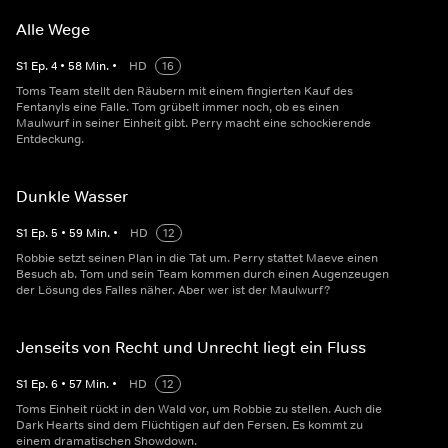
Alle Wege
S
1
Ep.
4
•
58
Min.
•
HD
16
Toms Team stellt den Räubern mit einem fingierten Kauf des
Fentanyls eine Falle. Tom grübelt immer noch, ob es einen
Maulwurf in seiner Einheit gibt. Perry macht eine schockierende
Entdeckung.
Dunkle Wasser
S
1
Ep.
5
•
59
Min.
•
HD
12
Robbie setzt seinen Plan in die Tat um. Perry stattet Maeve einen
Besuch ab. Tom und sein Team kommen durch einen Augenzeugen
der Lösung des Falles näher. Aber wer ist der Maulwurf?
Jenseits von Recht und Unrecht liegt ein Fluss
S
1
Ep.
6
•
57
Min.
•
HD
12
Toms Einheit rückt in den Wald vor, um Robbie zu stellen. Auch die
Dark Hearts sind dem Flüchtigen auf den Fersen. Es kommt zu
einem dramatischen Showdown.