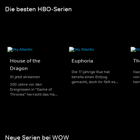
Die besten HBO-Serien
House of the
Euphoria
Th
Dragon
Die 17-jährige Rue hat
Nac
S1 jetzt streamen
bereits einen Entzug
von 
gemacht, doch ihr fällt es
hei
200 Jahre vor den
weiterhin schwer, die Finger
ver
Ereignissen in "Game of
von Drogen zu lassen.
Infi
Thrones" herrscht das Haus
Zusammen mit anderen
Zom
Targaryen mit seinen
Teenagern versucht sie, den
Übe
Drachen über Westeros und
Highschool-Alltag sowie
jung
Viserys I. sitzt auf dem
Themen wie Liebe, Sex und
übe
Eisernen Thron. Als es
Freundschaft zu meistern.
Qua
jedoch um seine Nachfolge
sch
geht, entbrennt ein
erbitterter Kampf um die
Macht.
Neue Serien bei WOW