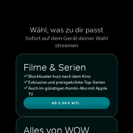
Das siebenteilige Crime-Drama "Task" stammt von Brad Ingelsby,
der schon das Drehbuch für die mit vier Emmy Awards
prämierte Serie "Mare of Easttown" schrieb. Die Serie überzeugt
auch durch die Besetzung mit hochkarätigen
Nachwuchsschauspielern, darunter Emilia Jones, Thuso Mbedu
Wähl, was zu dir passt
und Alison Oliver.
Sofort auf dem Gerät deiner Wahl
Der Emmy-Award- und Golden-Globe-Gewinner Mark Ruffalo ist
streamen
bekannt aus "
Mickey 17
", "Avengers: Endgame" und mit dem Oscar
prämierten Filmen wie "Poor Things" und "Spotlight".
Filme & Serien
Für seine Rolle in "Task" wurde er für den Golden Globe 2026 als
bester Hauptdarsteller nominiert.
Blockbuster kurz nach dem Kino
Exklusive und preisgekrönte Top-Serien
Von Brad Ingelsby ("Mare of Easttown")
Auch im günstigen Kombi-Abo mit Apple
TV
Cast: Mark Ruffalo ("
I Know This Much Is True
"), Tom Pelphrey
AB 5,98 € MTL.
("
Banshee: Small Town, Big Secrets
"), Thuso Mbedu ("The Woman
King"), Alison Oliver ("Saltburn"), Raúl Castillo ("
Breathe
"), Martha
Plimpton ("
The Regime
") u. a.
Alles von WOW