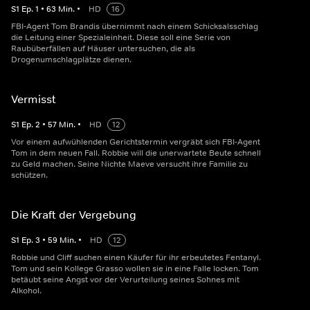
S
1
Ep.
1
•
63
Min.
•
HD
16
FBI-Agent Tom Brandis übernimmt nach einem Schicksalsschlag
die Leitung einer Spezialeinheit. Diese soll eine Serie von
Raubüberfällen auf Häuser untersuchen, die als
Drogenumschlagplätze dienen.
Vermisst
S
1
Ep.
2
•
57
Min.
•
HD
12
Vor einem aufwühlenden Gerichtstermin vergräbt sich FBI-Agent
Tom in dem neuen Fall. Robbie will die unerwartete Beute schnell
zu Geld machen. Seine Nichte Maeve versucht ihre Familie zu
schützen.
Die Kraft der Vergebung
S
1
Ep.
3
•
59
Min.
•
HD
12
Robbie und Cliff suchen einen Käufer für ihr erbeutetes Fentanyl.
Tom und sein Kollege Grasso wollen sie in eine Falle locken. Tom
betäubt seine Angst vor der Verurteilung seines Sohnes mit
Alkohol.