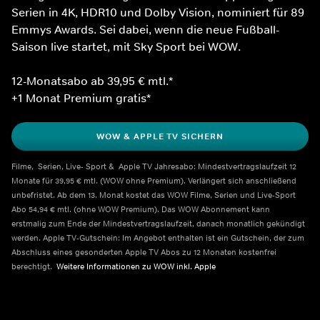
Serien in 4K, HDR10 und Dolby Vision, nominiert für 89 
Emmys Awards. Sei dabei, wenn die neue Fußball-
Saison live startet, mit Sky Sport bei WOW.
12-Monatsabo ab 39,95 € mtl.*
+1 Monat Premium gratis*
WOW & APPLE TV SICHERN
Filme,  Serien, Live- Sport &  Apple TV Jahresabo: Mindestvertragslaufzeit 12 
Monate für 39,95 € mtl. (WOW ohne Premium). Verlängert sich anschließend 
unbefristet. Ab dem 13. Monat kostet das WOW Filme, Serien und Live-Sport 
Abo 54,94 € mtl. (ohne WOW Premium). Das WOW Abonnement kann 
erstmalig zum Ende der Mindestvertragslaufzeit, danach monatlich gekündigt 
werden. Apple TV-Gutschein: Im Angebot enthalten ist ein Gutschein, der zum 
Abschluss eines gesonderten Apple TV Abos zu 12 Monaten kostenfrei 
berechtigt.  
Weitere Informationen zu WOW inkl. Apple    