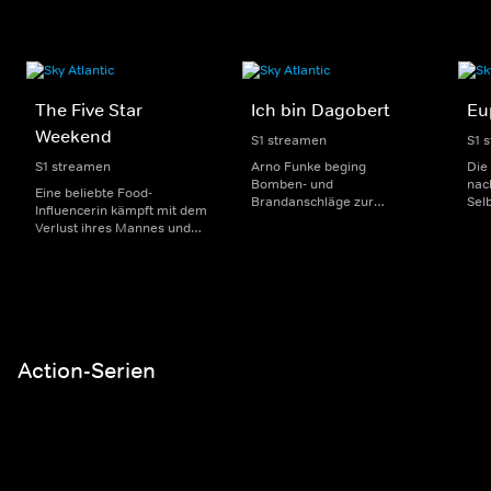
The Five Star
Ich bin Dagobert
Eu
Weekend
S1 streamen
S1 
S1 streamen
Arno Funke beging
Die 
Bomben- und
nac
Eine beliebte Food-
Brandanschläge zur
Sel
Influencerin kämpft mit dem
Kaufhauserpressung in den
eine
Verlust ihres Mannes und
90er Jahren. Es entbrannte
zurü
lädt vier Freundinnen in ihr
ein bis dato nicht gekannter
ein
Strandhaus ein. Jede der
Medienhype um die Jagd
zwi
Frauen bringt ihre eigene
nach dem Mann hinter der
wie
Geschichte mit, und schon
Entenmaske, der unter dem
gef
bald kommt es zu einigen
Pseudonym "Dagobert"
Dro
überraschenden
Geschichte schrieb.
Bekenntnissen.
Action-Serien