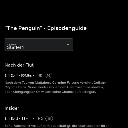
"The Penguin" - Episodenguide
Staffel
Nach der Flut
S.
1
Ep.
1
•
63
Min.
•
HD
16
Nach dem Tod von Mafiaboss Carmine Falcone versinkt Gotham
City im Chaos. Seine Kinder wollen den Clan zusammenhalten,
aber Kleingangster Oz wittert seine Chance aufzusteigen.
Insider
S.
1
Ep.
2
•
53
Min.
•
HD
16
Sofia Falcone ist vollauf damit beschäftigt, die Machtposition ihrer