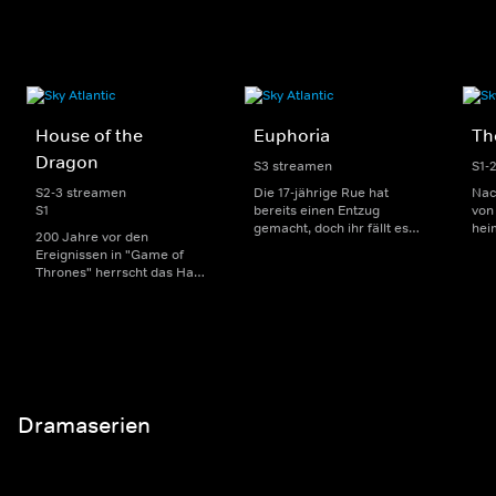
House of the
Euphoria
Th
Dragon
S3 streamen
S1-
S2-3 streamen
Die 17-jährige Rue hat
Nac
S1
bereits einen Entzug
von 
gemacht, doch ihr fällt es
hei
200 Jahre vor den
weiterhin schwer, die Finger
ver
Ereignissen in "Game of
von Drogen zu lassen.
Infi
Thrones" herrscht das Haus
Zusammen mit anderen
Zom
Targaryen mit seinen
Teenagern versucht sie, den
Übe
Drachen über Westeros und
Highschool-Alltag sowie
jung
Viserys I. sitzt auf dem
Themen wie Liebe, Sex und
übe
Eisernen Thron. Als es
Freundschaft zu meistern.
Qua
jedoch um seine Nachfolge
sch
geht, entbrennt ein
erbitterter Kampf um die
Macht.
Dramaserien