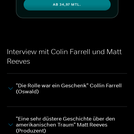
AB 34,97 MTL.
Penguin". Andere zogen sogar Vergleiche mit der vielleicht besten
und populärsten Gangsterserien der letzten zwei Jahrzehnte:
"The Sopranos".
Regie: Craig Zobel, Cast: Colin Farrell, Cristin Milioti,
Rhenzy Feliz.
Interview mit Colin Farrell und Matt
Reeves
"Die Rolle war ein Geschenk" Collin Farrell
(Oswald)
"Eine sehr düstere Geschichte über den
amerikanischen Traum" Matt Reeves
(Produzent)