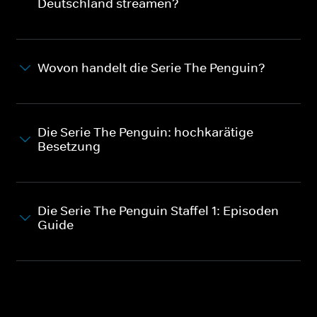
Deutschland streamen?
bewahrt. Gemeinsam mit
fortan, welche Menschen
seinem Team versucht
aus einer übernatürlichen
Hank, Ordnung und Frieden
Welt stammen. Er, sein
in die Straßen des 21.
Freund Monroe, der
Bezirks zu bringen.
eigentlich ein wolfähnliches
Wesen ist, und Detective
Wovon handelt die Serie The Penguin?
Hank Griffin schlagen sich
gemeinsam mit
gefährlichen Geschöpfen
herum.
Die Serie The Penguin: hochkarätige
Besetzung
Die Serie The Penguin Staffel 1: Episoden-
Guide