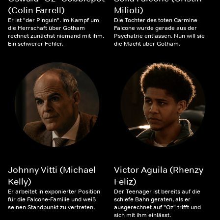
(Colin Farrell)
Milioti)
Er ist "der Pinguin". Im Kampf um
Die Tochter des toten Carmine
die Herrschaft über Gotham
Falcone wurde gerade aus der
rechnet zunächst niemand mit ihm.
Psychatrie entlassen. Nun will sie
Ein schwerer Fehler.
die Macht über Gotham.
Johnny Vitti (Michael
Victor Aguila (Rhenzy
Kelly)
Feliz)
Er arbeitet in exponierter Position
Der Teenager ist bereits auf die
für die Falcone-Familie und weiß
schiefe Bahn geraten, als er
seinen Standpunkt zu vertreten.
ausgerechnet auf "Oz" trifft und
sich mit ihm einlässt.