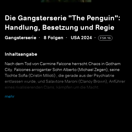
Die Gangsterserie "The Penguin":
Handlung, Besetzung und Regie
Gangsterserie
·
8 Folgen
·
USA 2024
·
FSK 16
Inhaltsangabe
Nach dem Tod von Carmine Falcone herrscht Chaos in Gotham
City. Falcones arroganter Sohn Alberto (Michael Zegen), seine
Tochte Sofia (Cristin Milioti) , die gerade aus der Psychiatrie
entlassen wurde, und Salavtore Maroni (Clancy Brown), Anführer
eines rivalisierenden Clans, kämpfen um die Macht.
Doch es gibt noch jemanden, der über Gotham herrschen will:
mehr
Oswald "Oz" Cobblepot. Der entstellte Gangster galt unter
Carmine als loyal, aber unbedeutend. Mit ihm rechnet niemand.
Das nutzt Oz skrupellos zu seinem Vorteil aus. Heimtückisch spielt
er die konkurrierenden Fraktionen gegeneinander aus. Auf dem
Weg zur Macht hinterlässt er eine Spur aus Tod und Verwüstung.
Um jeden Preis will er sich und seiner Mutter das Leben