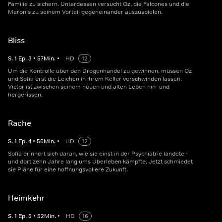
Familie zu sichern. Unterdessen versucht Oz, die Falcones und die
Maronis zu seinem Vorteil gegeneinander auszuspielen.
Bliss
S.
1
Ep.
3
•
57
Min.
•
HD
12
Um die Kontrolle über den Drogenhandel zu gewinnen, müssen Oz
und Sofia erst die Leichen in ihrem Keller verschwinden lassen.
Victor ist zwischen seinem neuen und alten Leben hin- und
hergerissen.
Rache
S.
1
Ep.
4
•
56
Min.
•
HD
12
Sofia erinnert sich daran, wie sie einst in der Psychiatrie landete -
und dort zehn Jahre lang ums Überleben kämpfte. Jetzt schmiedet
sie Pläne für eine hoffnungsvollere Zukunft.
Heimkehr
S.
1
Ep.
5
•
52
Min.
•
HD
16