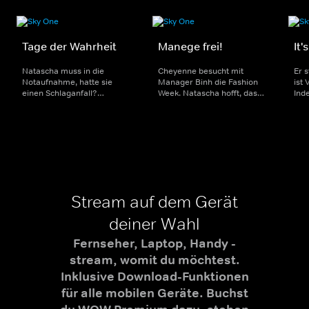
Tage der Wahrheit
Manege frei!
It'
Natascha muss in die
Cheyenne besucht mit
Er s
Notaufnahme, hatte sie
Manager Binh die Fashion
ist
einen Schlaganfall?
Week. Natascha hofft, dass
Ind
Cheyenne bereitet ihre
sie zu ihrem 60. Geburtstag
ihr
erste eigene
wieder gesund ist und sucht
eig
Modekollektion vor. Wilson
nach einer Party-Location.
wah
freut sich auf seine Serie
Bärbel testet ein Fitness-
reis
"Späti" und sein erstes
Studio.
nac
Baby.
Stream auf dem Gerät
deiner Wahl
Fernseher, Laptop, Handy -
stream, womit du möchtest.
Inklusive Download-Funktionen
für alle mobilen Geräte. Buchst