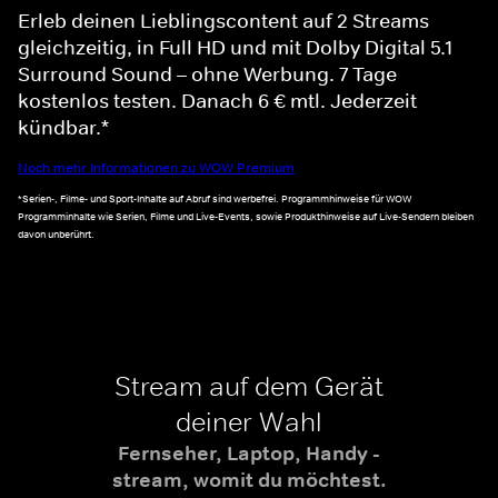
Erleb deinen Lieblingscontent auf 2 Streams
gleichzeitig, in Full HD und mit Dolby Digital 5.1
Surround Sound – ohne Werbung. 7 Tage
kostenlos testen. Danach 6 € mtl. Jederzeit
kündbar.*
Noch mehr Informationen zu WOW Premium
*Serien-, Filme- und Sport-Inhalte auf Abruf sind werbefrei. Programmhinweise für WOW
Programminhalte wie Serien, Filme und Live-Events, sowie Produkthinweise auf Live-Sendern bleiben
davon unberührt.
Stream auf dem Gerät
deiner Wahl
Fernseher, Laptop, Handy -
stream, womit du möchtest.