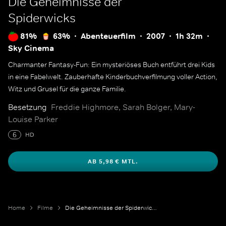
Die Geheimnisse der
Spiderwicks
81%
63%
Abenteuerfilm
2007
1h 32m
Sky Cinema
Charmanter Fantasy-Fun: Ein mysteriöses Buch entführt drei Kids
in eine Fabelwelt. Zauberhafte Kinderbuchverfilmung voller Action,
Witz und Grusel für die ganze Familie.
Besetzung
Freddie Highmore, Sarah Bolger, Mary-
Louise Parker
6
HD
AB 5,98 € MTL.
Home
Filme
Die Geheimnisse der Spiderwicks