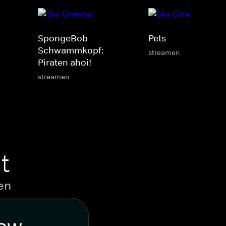
SpongeBob
Pets
Schwammkopf:
streamen
Piraten ahoi!
streamen
t
en