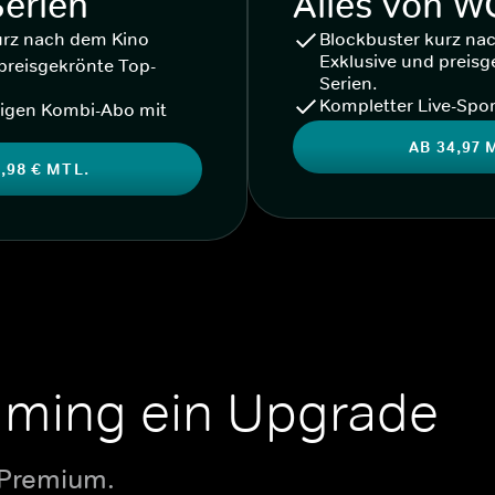
Serien
Alles von 
urz nach dem Kino
Blockbuster kurz na
Exklusive und preisg
preisgekrönte Top-
Serien.
Kompletter Live-Spor
igen Kombi-Abo mit
AB 34,97 
,98 € MTL.
aming ein Upgrade
 Premium.