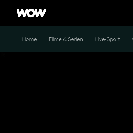
Home
Filme & Serien
Live-Sport