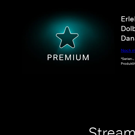
Erle
Dolb
Dana
Noch m
*Serien-
Produkth
Stream