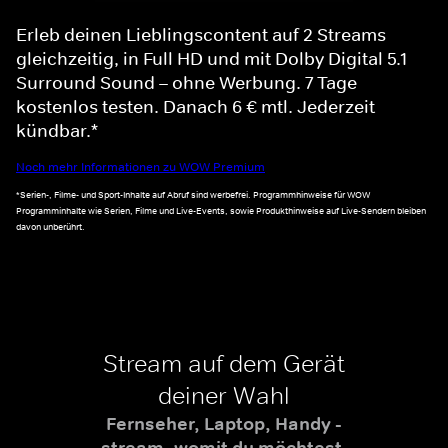
Erleb deinen Lieblingscontent auf 2 Streams
gleichzeitig, in Full HD und mit Dolby Digital 5.1
Surround Sound – ohne Werbung. 7 Tage
kostenlos testen. Danach 6 € mtl. Jederzeit
kündbar.*
Noch mehr Informationen zu WOW Premium
*Serien-, Filme- und Sport-Inhalte auf Abruf sind werbefrei. Programmhinweise für WOW
Programminhalte wie Serien, Filme und Live-Events, sowie Produkthinweise auf Live-Sendern bleiben
davon unberührt.
Stream auf dem Gerät
deiner Wahl
Fernseher, Laptop, Handy -
stream, womit du möchtest.