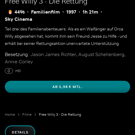
Free Willy 3 - Die Rettung
44%
Familienfilm
1997
1h 21m
Sky Cinema
Teil drei des Familienabenteuers: Als es ein Walfänger auf Orca
Willy abgesehen hat, kommt ihm sein Freund Jesse zu Hilfe - und
erhält bei seiner Rettungsaktion unerwartete Unterstützung.
Besetzung
Jason James Richter, August Schellenberg,
Annie Corley
0
HD
AB 5,98 € MTL.
Home
Filme
Free Willy 3 - Die Rettung
DETAILS