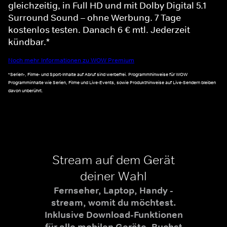
gleichzeitig, in Full HD und mit Dolby Digital 5.1
Surround Sound – ohne Werbung. 7 Tage
kostenlos testen. Danach 6 € mtl. Jederzeit
kündbar.*
Noch mehr Informationen zu WOW Premium
*Serien-, Filme- und Sport-Inhalte auf Abruf sind werbefrei. Programmhinweise für WOW
Programminhalte wie Serien, Filme und Live-Events, sowie Produkthinweise auf Live-Sendern bleiben
davon unberührt.
Stream auf dem Gerät
deiner Wahl
Fernseher, Laptop, Handy -
stream, womit du möchtest.
Inklusive Download-Funktionen
für alle mobilen Geräte. Buchst