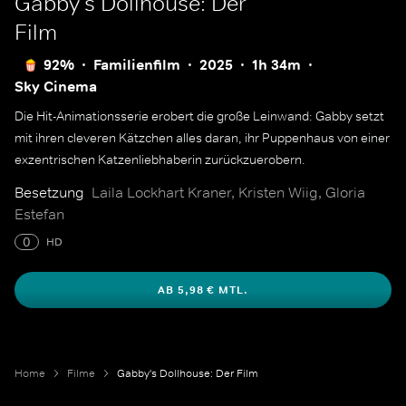
Gabby's Dollhouse: Der
Film
92%
Familienfilm
2025
1h 34m
Sky Cinema
Die Hit-Animationsserie erobert die große Leinwand: Gabby setzt
mit ihren cleveren Kätzchen alles daran, ihr Puppenhaus von einer
exzentrischen Katzenliebhaberin zurückzuerobern.
Besetzung
Laila Lockhart Kraner, Kristen Wiig, Gloria
Estefan
0
HD
AB 5,98 € MTL.
Home
Filme
Gabby's Dollhouse: Der Film