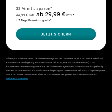
33 % mtl. sparen*
ab 29,99 €
44,99 € mtl.
mtl.*
+ 7 Tage Premium gratis*
JETZT SICHERN
*Live-Sport 12-Monatsabo: Die Mindestvertragslaufzeit 12 Monate 29,99 € mtl. (ohne Premium).
Automatische Verlängerung auf unbestimmte Zeit zu 44,99 € mtl. (ohne Premium). Das
Abonnement kann erstmalig zum Ende der Mindestvertragslaufzeit, danach monatlich gekündigt
werden. WOW Premium: automatische Verlängerung auf unbestimmte Zeit nach 7-Tage-Testphase
zu 6 € mtl.
Ohne Zusatzkosten kündbar zum Ende der Testphase, anschließend monatlich.
Weitere Informationen