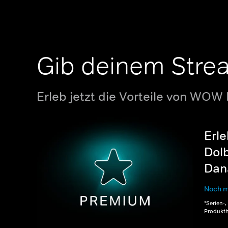
Gib deinem Stre
Erleb jetzt die Vorteile von WOW
Erle
Dolb
Dana
Noch m
*Serien-
Produkth