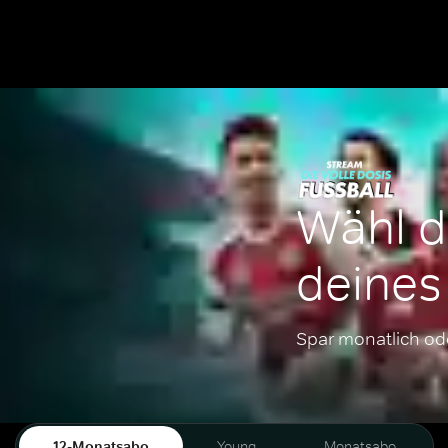
Wähl di
deines
Spar monatlich oder
12-Monatsabo
Young
Monatsabo