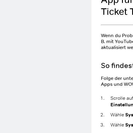
Ticket 
Wenn du Probl
B. mit YouTub
aktualisiert w
So findes
Folge der unt
Apps und WO
Scrolle au
Einstellu
Wähle
Sy
Wähle
Sy