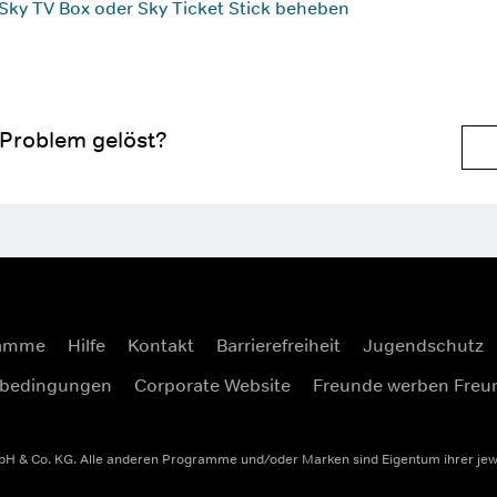
Sky TV Box oder Sky Ticket Stick beheben
 Problem gelöst?
ramme
Hilfe
Kontakt
Barrierefreiheit
Jugendschutz
sbedingungen
Corporate Website
Freunde werben Freu
 & Co. KG. Alle anderen Programme und/oder Marken sind Eigentum ihrer jeweil