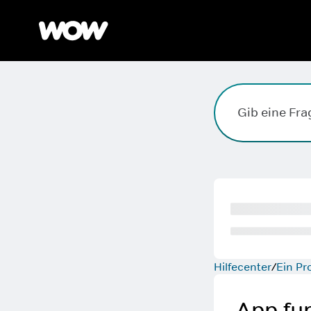
Suchfeld. Drücke die Eingabetaste, zum Suchen, die Esc
Hilfecenter
Ein P
App fun