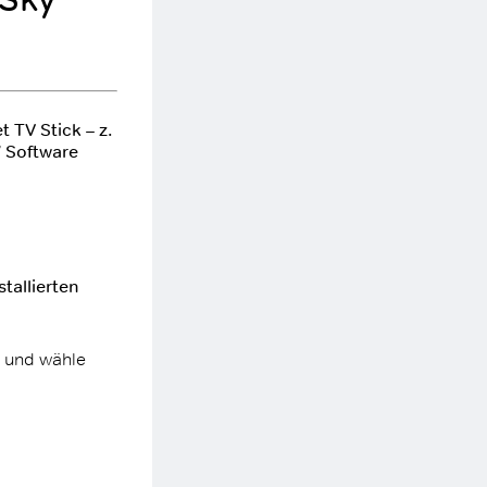
 TV Stick – z.
W Software
tallierten
n und wähle