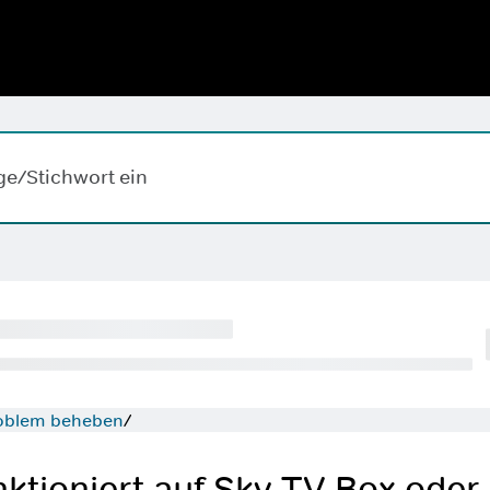
Hallo,
,
wobei k
ape-Taste zum Löschen.
roblem beheben
ktioniert auf Sky TV Box oder