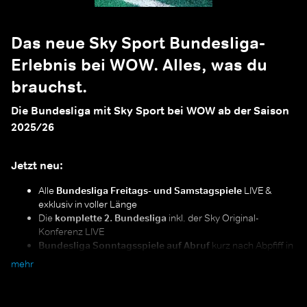
Das neue Sky Sport Bundesliga-
Erlebnis bei WOW. Alles, was du
brauchst.
Die Bundesliga mit Sky Sport bei WOW ab der Saison
2025/26
Jetzt neu:
Alle
Bundesliga Freitags- und Samstagspiele
LIVE &
exklusiv in voller Länge
Die
komplette 2. Bundesliga
inkl. der Sky Original-
Konferenz LIVE
Bundesliga Sonntagsspiele auf Abruf
kurz nach Abpfiff in
voller Länge streamen (re-live)
mehr
Alles im Blick:
mit „Multiview“ hast du alle parallelen
Einzelspiele der Bundesliga am Samstag um 15:30 in einer
Ansicht - LIVE und in voller Länge