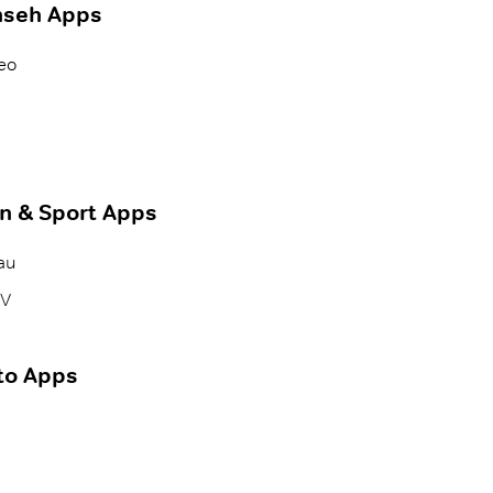
nseh Apps
eo
n & Sport Apps
au
TV
to Apps