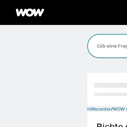
Suchfeld. Drücke die Eingabetaste, zum Suchen, die Esc
Hilfecenter
WOW s
Richte 