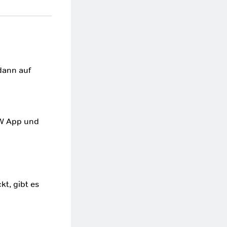
dann auf
OW App und
t, gibt es