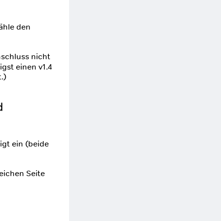
ähle den
schluss nicht
gst einen v1.4
.)
d
gt ein (beide