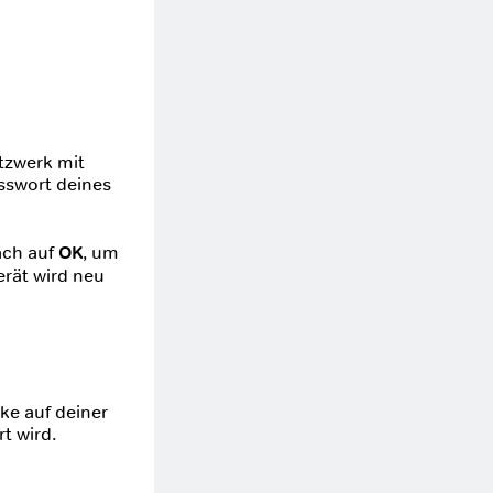
tzwerk mit
asswort deines
ach auf
OK
, um
erät wird neu
ke auf deiner
t wird.