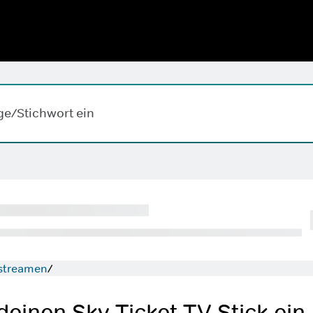
Hallo,
,
wobei k
ape-Taste zum Löschen.
treamen
deinen Sky Ticket TV Stick ein