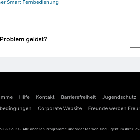
ner Smart Fernbedienung
 Problem gelöst?
ramme
Hilfe
Kontakt
Barrierefreiheit
Jugendschutz
sbedingungen
Corporate Website
Freunde werben Freu
 & Co. KG. Alle anderen Programme und/oder Marken sind Eigentum ihrer jeweil