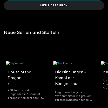
MEHR ERFAHREN
Neue Serien und Staffeln
House of the
Die Nibelungen -
Ic
Dragon
Kampf der
Arn
Königreiche
S1
Bom
Bra
200 Jahre vor den
Hagen von Tronje ist
Kau
Ereignissen in "Game of
Waffenmeister mit großem
90e
Thrones" herrscht das Haus
Pflichtbewusstsein für sein
ein 
Targaryen mit seinen
von Krisen geschütteltes
Med
Drachen über Westeros und
Königreich. Er unterdrückt
nac