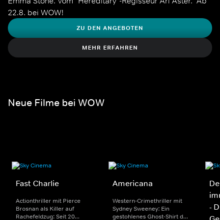
Emma Stone. Vom "Hereditary"-Regisseur Ari Aster.  Ab 
22.8. bei WOW!
ZU DEN ANGEBOTEN
MEHR ERFAHREN
Neue Filme bei WOW
Fast Charlie
Americana
De
im
Actionthriller mit Pierce
Western-Crimethriller mit
- 
Brosnan als Killer auf
Sydney Sweeney: Ein
Rachefeldzug: Seit 20
gestohlenes Ghost-Shirt der
Ge