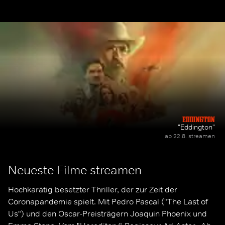
Viserys I. sitzt auf dem
seine heimliche Liebe zur
Ent
Eisernen Thron. Als es
Königstochter Kriemhild, bis
Pse
jedoch um seine Nachfolge
diese sich in den neu
Ges
geht, entbrennt ein
auftretenden Drachentöter
erbitterter Kampf um die
Siegfried verliebt.
Macht.
"Eddington"
ab 22.8. streamen
Neueste Filme streamen
Hochkarätig besetzter Thriller, der zur Zeit der 
Coronapandemie spielt. Mit Pedro Pascal ("The Last of 
Us") und den Oscar-Preisträgern Joaquin Phoenix und 