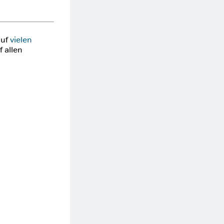
auf
vielen
f allen