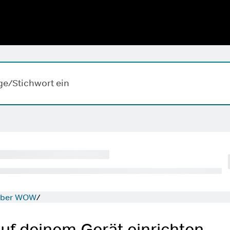
Hallo,
,
wobei k
ape-Taste zum Löschen.
 über WOW
f deinem Gerät einrichten