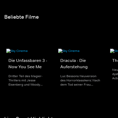
jedoch um seine Nachfolge
geht, entbrennt ein
erbitterter Kampf um die
Macht.
Beliebte Filme
Die Unfassbaren 3 -
Dracula - Die
Th
Now You See Me
Auferstehung
Neu
dyst
Dritter Teil des Magier-
Luc Bessons Neuversion
Act
Thrillers mit Jesse
des Horrorklassikers: Nach
Kin
Eisenberg und Woody
dem Tod seiner Frau
ein
Harrelson: Gemeinsam mit
wendet sich Graf Dracula
sei
drei
von Gott ab. Als Vampir
Josh
Nachwuchszauberkünstlern
sucht er 400 Jahre später in
wollen die vier Reiter eine
Paris nach ihr. Mit Christoph
kriminelle Familie
Waltz.
bestehlen.