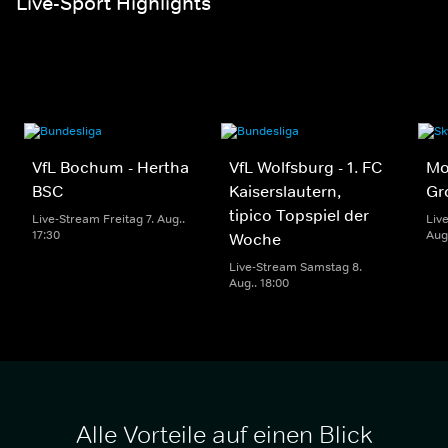
Live-Sport Highlights
VfL Bochum - Hertha
VfL Wolfsburg - 1. FC
Mo
BSC
Kaiserslautern,
Gr
tipico Topspiel der
Live-Stream Freitag 7. Aug..
Liv
17:30
Aug.
Woche
Live-Stream Samstag 8.
Aug.. 18:00
Alle Vorteile auf einen Blick