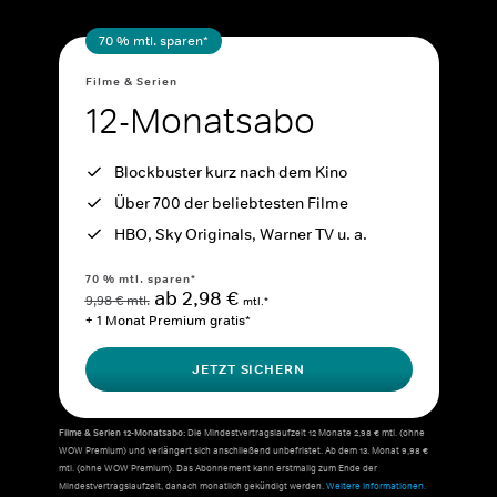
70 % mtl. sparen*
Filme & Serien
12-Monatsabo
Blockbuster kurz nach dem Kino
Über 700 der beliebtesten Filme
HBO, Sky Originals, Warner TV u. a.
70 % mtl. sparen*
ab 2,98 €
9,98 € mtl.
mtl.*
+ 1 Monat Premium gratis*
JETZT SICHERN
Filme & Serien 12-Monatsabo:
Die Mindestvertragslaufzeit 12 Monate 2,98 € mtl. (ohne
WOW Premium) und verlängert sich anschließend unbefristet. Ab dem 13. Monat 9,98 €
mtl. (ohne WOW Premium). Das Abonnement kann erstmalig zum Ende der
Mindestvertragslaufzeit, danach monatlich gekündigt werden.
Weitere Informationen.