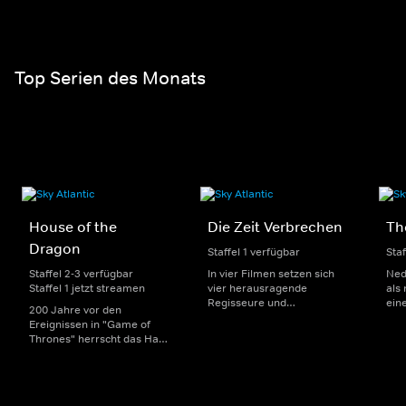
Top Serien des Monats
House of the
Die Zeit Verbrechen
Th
Dragon
Staffel 1 verfügbar
Staf
Staffel 2-3 verfügbar
In vier Filmen setzen sich
Ned
Staffel 1 jetzt streamen
vier herausragende
als
Regisseure und
ein
200 Jahre vor den
Regisseurinnen mit den
in O
Ereignissen in "Game of
Grenzen und Möglichkeiten
ein
Thrones" herrscht das Haus
des (True)-Crime-Genres
und
Targaryen mit seinen
auseinander. Inspiriert sind
Fin
Drachen über Westeros und
sie jeweils von einer
Her
Viserys I. sitzt auf dem
Episode des Podcasts "ZEIT
moti
Eisernen Thron. Als es
Verbrechen".
Tea