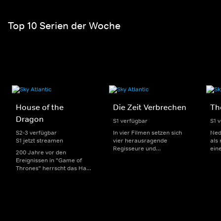
Top 10 Serien der Woche
House of the
Die Zeit Verbrechen
Th
Dragon
S1 verfügbar
S1 
S2-3 verfügbar
In vier Filmen setzen sich
Ned
S1 jetzt streamen
vier herausragende
als
Regisseure und
ein
200 Jahre vor den
Regisseurinnen mit den
in O
Ereignissen in "Game of
Grenzen und Möglichkeiten
ein
Thrones" herrscht das Haus
des (True)-Crime-Genres
und
Targaryen mit seinen
auseinander. Inspiriert sind
Fin
Drachen über Westeros und
sie jeweils von einer
Her
Viserys I. sitzt auf dem
Episode des Podcasts "ZEIT
moti
Eisernen Thron. Als es
Verbrechen".
Tea
jedoch um seine Nachfolge
geht, entbrennt ein