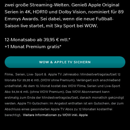
zwei große Streaming-Welten. Genieß Apple Original 
Serien in 4K, HDR10 und Dolby Vision, nominiert für 89 
Emmys Awards. Sei dabei, wenn die neue Fußball-
Saison live startet, mit Sky Sport bei WOW.
12-Monatsabo ab 39,95 € mtl.*
+1 Monat Premium gratis*
WOW & APPLE TV SICHERN
Filme,  Serien, Live- Sport &  Apple TV Jahresabo: Mindestvertragslaufzeit 12 
Monate für 39,95 € mtl. (WOW ohne Premium). Verlängert sich anschließend 
unbefristet. Ab dem 13. Monat kostet das WOW Filme, Serien und Live-Sport 
Abo 54,94 € mtl. (ohne WOW Premium). Das WOW Abonnement kann 
erstmalig zum Ende der Mindestvertragslaufzeit, danach monatlich gekündigt 
werden. Apple TV-Gutschein: Im Angebot enthalten ist ein Gutschein, der zum 
Abschluss eines gesonderten Apple TV Abos zu 12 Monaten kostenfrei 
berechtigt.  
Weitere Informationen zu WOW inkl. Apple    