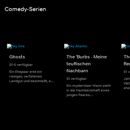
erbitterter Kampf um die
Macht.
Comedy-Serien
Ghosts
The 'Burbs - Meine
The
teuflischen
Re
S1-5 verfügbar
Nachbarn
Ein Ehepaar erbt ein
S1 
riesiges, verfallenes
S1 verfügbar
Jah
Landgut und beschließt, es
Wet
in eine Frühstückspension
Ein mysteriöser Mann zieht
ehe
umzuwandeln. Allerdings
in die Nachbarschaft eines
ein
müssen sie feststellen, dass
jungen Paares.
zu 
es bereits von mehreren
Infolgedessen beschäftigen
und
ruhelosen Geistern aus der
sich das Paar und seine
geh
Vergangenheit bewohnt
eigenwilligen Nachbarn mit
käm
wird.
dem Mann und stoßen
Ver
dabei auf dunkle
Einz
Geheimnisse ihrer
beschaulichen Vorstadt.