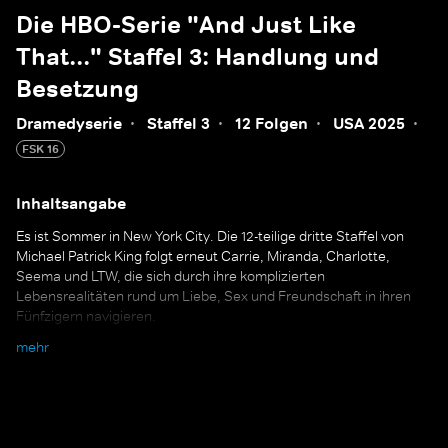
Die HBO-Serie "And Just Like
That..." Staffel 3: Handlung und
Besetzung
Dramedyserie
·
Staffel 3
·
12 Folgen
·
USA 2025
·
FSK 16
Inhaltsangabe
Es ist Sommer in New York City. Die 12-teilige dritte Staffel von
Michael Patrick King folgt erneut Carrie, Miranda, Charlotte,
Seema und LTW, die sich durch ihre komplizierten
Lebensrealitäten rund um Liebe, Sex und Freundschaft in ihren
Fünfzigern navigieren.
mehr
Cast: Sarah Jessica Parker, Cynthia Nixon, Kristin
Davis u. a.