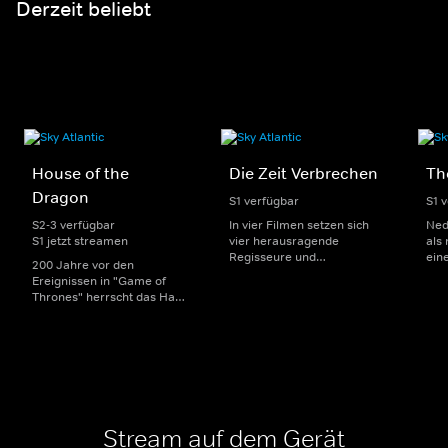
Derzeit beliebt
House of the
Die Zeit Verbrechen
Th
Dragon
S1 verfügbar
S1 
S2-3 verfügbar
In vier Filmen setzen sich
Ned
S1 jetzt streamen
vier herausragende
als
Regisseure und
ein
200 Jahre vor den
Regisseurinnen mit den
in O
Ereignissen in "Game of
Grenzen und Möglichkeiten
ein
Thrones" herrscht das Haus
des (True)-Crime-Genres
und
Targaryen mit seinen
auseinander. Inspiriert sind
Fin
Drachen über Westeros und
sie jeweils von einer
Her
Viserys I. sitzt auf dem
Episode des Podcasts "ZEIT
moti
Eisernen Thron. Als es
Verbrechen".
Tea
jedoch um seine Nachfolge
geht, entbrennt ein
erbitterter Kampf um die
Macht.
Stream auf dem Gerät