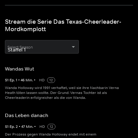
Stream die Serie Das Texas-Cheerleader-
Mordkomplott
Select Season
Wandas Wut
S
1
Ep.
1
•
46
Min.
•
HD
12
Wanda Holloway wird 1991 verhaftet, weil sie ihre Nachbarin Verna
Heath töten lassen wollte. Der Grund: Vernas Tochter ist als
Cheerleaderin erfolgreicher als die von Wanda.
Das Leben danach
S
1
Ep.
2
•
47
Min.
•
HD
12
Der Prozess gegen Wanda Holloway endet mit einem