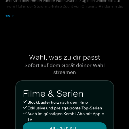
und Nino bekommen wieder Nachwuchs. Zugleich wollen sie auf
ihrem Hof in der Steiermark ihre Zucht von Chianina-Rindern in die
Zukunft führen – ein Jahr großer Veränderungen steht an.
mehr
Außerdem im Online-Stream bei WOW: alle Staffeln der Reality
Soap "
Diese Ochsenknechts
".
Regie: Manuel Menges, Cast: Cheyenne
Ochsenknecht und Nino Sifkovits.
Wähl, was zu dir passt
Sofort auf dem Gerät deiner Wahl
streamen
Filme & Serien
Blockbuster kurz nach dem Kino
Exklusive und preisgekrönte Top-Serien
Auch im günstigen Kombi-Abo mit Apple
TV
AB 5,98 € MTL.