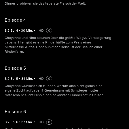
Dinner probieren sie das teuerste Fleisch der Welt.
Episode 4
S
2
Ep.
4
•
30
Min.
•
HD
0
Cheyenne und Nino staunen über die größte Wagyu-Versteigerung
Japans: Hier gibt es eine Rinderhälfte zum Preis eines
Mittelklasse-Autos. Höhepunkt der Reise ist der Besuch einer
Rinderfarm.
Episode 5
S
2
Ep.
5
•
34
Min.
•
HD
0
Cheyenne wünscht sich Hühner. Warum also nicht gleich eine
eigene Zucht aufbauen? Gemeinsam mit Schwiegermutter
Natascha besucht Nino einen bekannten Hühnerhof in Uelzen.
Episode 6
S
2
Ep.
6
•
37
Min.
•
HD
0