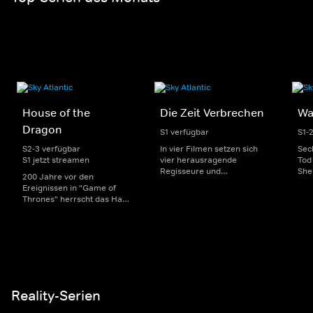
House of the
Die Zeit Verbrechen
Wa
Dragon
S1 verfügbar
S1-
S2-3 verfügbar
In vier Filmen setzen sich
Sec
S1 jetzt streamen
vier herausragende
Tod
Regisseure und
She
200 Jahre vor den
Regisseurinnen mit den
Mor
Ereignissen in "Game of
Grenzen und Möglichkeiten
die 
Thrones" herrscht das Haus
des (True)-Crime-Genres
Arz
Targaryen mit seinen
auseinander. Inspiriert sind
konz
Drachen über Westeros und
sie jeweils von einer
eine
Viserys I. sitzt auf dem
Episode des Podcasts "ZEIT
Beh
Eisernen Thron. Als es
Verbrechen".
sel
jedoch um seine Nachfolge
geht, entbrennt ein
erbitterter Kampf um die
Macht.
Reality-Serien