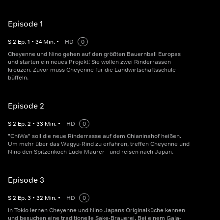
Episode 1
S
2
Ep.
1
•
34
Min.
•
HD
0
Cheyenne und Nino gehen auf den größten Bauernball Europas
und starten ein neues Projekt: Sie wollen zwei Rinderrassen
kreuzen. Zuvor muss Cheyenne für die Landwirtschaftsschule
büffeln.
Episode 2
S
2
Ep.
2
•
33
Min.
•
HD
0
"ChiWa" soll die neue Rinderrasse auf dem Chianinahof heißen.
Um mehr über das Wagyu-Rind zu erfahren, treffen Cheyenne und
Nino den Spitzenkoch Lucki Maurer - und reisen nach Japan.
Episode 3
S
2
Ep.
3
•
32
Min.
•
HD
0
In Tokio lernen Cheyenne und Nino Japans Originalküche kennen
und besuchen eine traditionelle Sake-Brauerei. Bei einem Gala-