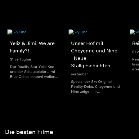
Yeliz & Jimi: We are
Unser Hof mit
Be
Family?!
Cheyenne und Nino
S1 
- Neue
S1 verfügbar
Rea
läs
Stallgeschichten
Der Reality-Star Yeliz Koc
ere
und der Schauspieler Jimi
verfügbar
teil
Blue Ochsenknecht wollen
das
zusammenarbeiten, um
Special der Sky Original
Düs
gemeinsam als Eltern für
Reality-Doku: Cheyenne und
ein
ihre Tochter Snow da zu
Nino zeigen ihr
Bus
sein. Doch kann das
Familienleben mit zwei
auc
ehemalige Liebespaar
kleinen Kindern und
die 
seine Differenzen
verraten ihre weiteren
beiseitelegen?
Pläne für den Chianina-Hof.
Die besten Filme