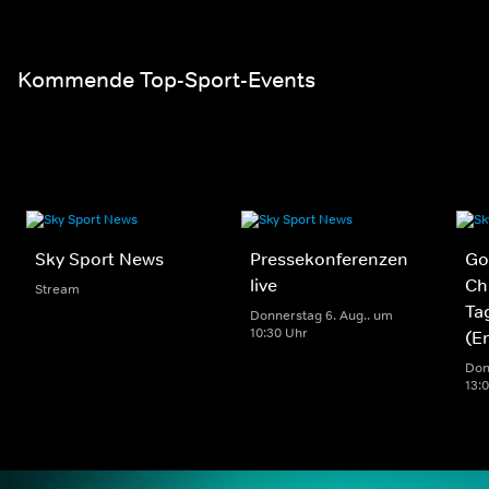
Einzelspiele der Bundesliga am Samstag um 15:30 in einer
Ansicht - LIVE und in voller Länge
Kommende Top-Sport-Events
Sky Sport News
Pressekonferenzen
Gol
live
Ch
Stream
Ta
Donnerstag 6. Aug.. um
10:30 Uhr
(E
Don
13: