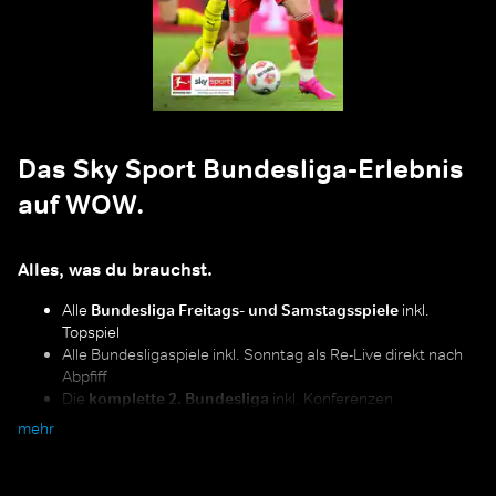
Das Sky Sport Bundesliga-Erlebnis
auf WOW.
Alles, was du brauchst.
Alle
Bundesliga Freitags- und Samstagsspiele
inkl.
Topspiel
Alle Bundesligaspiele inkl. Sonntag als Re-Live direkt nach
Abpfiff
Die
komplette 2. Bundesliga
inkl. Konferenzen
Alle Relegationsspiele und der Supercup
mehr
"Alle Spiele, alle Tore", Expertentalks, Shows und Interviews
mit den Stimmen der Bundesliga
Alles im Blick:
mit „Multiview“ hast du alle parallelen