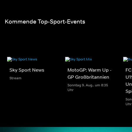
Einzelspiele der Bundesliga am Samstag um 15:30 in einer
Ansicht - LIVE und in voller Länge
Kommende Top-Sport-Events
Sky Sport News
MotoGP: Warm Up -
FC
GP Großbritannien
U1
Stream
Un
Sonntag 9. Aug.. um 8:35
Uhr
Sp
Son
Uhr