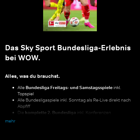
Das Sky Sport Bundesliga-Erlebnis
bei WOW.
Alles, was du brauchst.
Alle
Bundesliga Freitags- und Samstagsspiele
inkl.
Topspiel
Alle Bundesligaspiele inkl. Sonntag als Re-Live direkt nach
Abpfiff
Die
komplette 2. Bundesliga
inkl. Konferenzen
Alle Relegationsspiele und der Supercup
mehr
"Alle Spiele, alle Tore", Expertentalks, Shows und Interviews
mit den Stimmen der Bundesliga
Alles im Blick:
mit „Multiview“ hast du alle parallelen