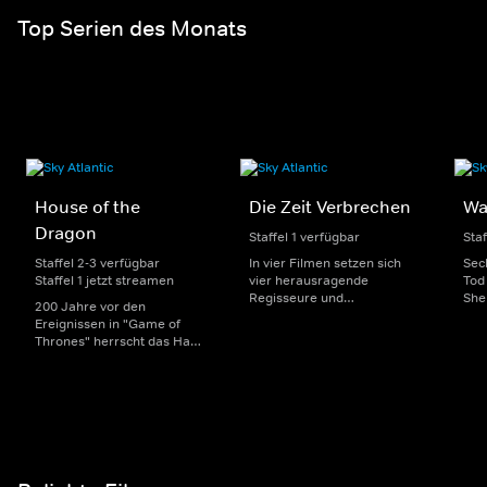
Top Serien des Monats
House of the
Die Zeit Verbrechen
Wa
Dragon
Staffel 1 verfügbar
Staf
Staffel 2-3 verfügbar
In vier Filmen setzen sich
Sec
Staffel 1 jetzt streamen
vier herausragende
Tod
Regisseure und
She
200 Jahre vor den
Regisseurinnen mit den
Mor
Ereignissen in "Game of
Grenzen und Möglichkeiten
die 
Thrones" herrscht das Haus
des (True)-Crime-Genres
Arz
Targaryen mit seinen
auseinander. Inspiriert sind
konz
Drachen über Westeros und
sie jeweils von einer
eine
Viserys I. sitzt auf dem
Episode des Podcasts "ZEIT
Beh
Eisernen Thron. Als es
Verbrechen".
sel
jedoch um seine Nachfolge
geht, entbrennt ein
erbitterter Kampf um die
Macht.