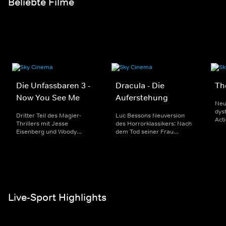
Beliebte Filme
Die Unfassbaren 3 -
Dracula - Die
Th
Now You See Me
Auferstehung
Neu
dyst
Dritter Teil des Magier-
Luc Bessons Neuversion
Act
Thrillers mit Jesse
des Horrorklassikers: Nach
Kin
Eisenberg und Woody
dem Tod seiner Frau
ein
Harrelson: Gemeinsam mit
wendet sich Graf Dracula
sei
drei
von Gott ab. Als Vampir
Josh
Nachwuchszauberkünstlern
sucht er 400 Jahre später in
wollen die vier Reiter eine
Paris nach ihr. Mit Christoph
kriminelle Familie
Waltz.
bestehlen.
Live-Sport Highlights