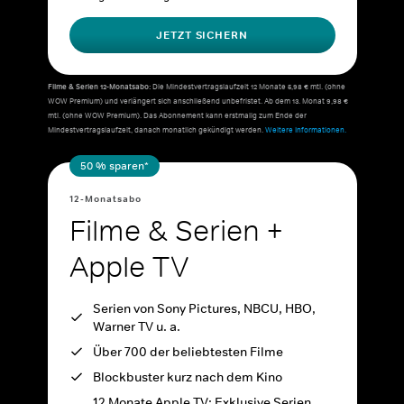
JETZT SICHERN
Filme & Serien 12-Monatsabo:
Die Mindestvertragslaufzeit 12 Monate 5,98 € mtl. (ohne
WOW Premium) und verlängert sich anschließend unbefristet. Ab dem 13. Monat 9,98 €
mtl. (ohne WOW Premium). Das Abonnement kann erstmalig zum Ende der
Mindestvertragslaufzeit, danach monatlich gekündigt werden.
Weitere Informationen.
50 % sparen*
12-Monatsabo
Filme & Serien +
Apple TV
Serien von Sony Pictures, NBCU, HBO,
Warner TV u. a.
Über 700 der beliebtesten Filme
Blockbuster kurz nach dem Kino
12 Monate Apple TV: Exklusive Serien