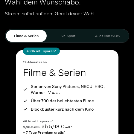
Wähl dein Wunschabo.
Stream sofort auf dem Gerät deiner Wahl.
Filme & Serien
Live-Sport
Alles von WOW
40 % mtl. sparen*
12-Monatsabo
Filme & Serien
Serien von Sony Pictures, NBCU, HBO,
Warner TV u. a.
Über 700 der beliebtesten Filme
Blockbuster kurz nach dem Kino
40 % mtl. sparen*
ab 5,98 €
9,98 € mtl.
mtl.*
+ 7 Tage Premium gratis*