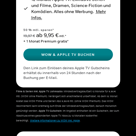
und Filme, Dramen, Science-Fiction und
Komödien. Alles ohne Werbung.
Mehr
Infos.
50 % mtl. sparen*
ab 9,95 €
19,97 €
mtl.*
+ 1 Monat Premium gratis*
WOW & APPLE TV BUCHEN
Den Link zum Einlösen deines Apple TV Gutscheins
erhältst du innerhalb von 24 Stunden nach der
Buchung per E-Mail.
Filme & Serien inkl. Apple TV Jahresabo:
Mindestvertragslaufzeit 12 Monate für 9,95 €
mtl. (WOW ohne Premium). Verlängert sich anschließend unbefristet. Ab dem 13. Monat
kostet das WOW Filme und Serien Abo 9,98 € mtl. (ohne WOW Premium). Das WOW
Abonnement kann erstmalig zum Ende der Mindestvertragslaufzeit, danach monatlich
gekündigt werden.
Apple TV-Gutschein
: Im Angebot enthalten ist ein Gutschein, der zum
Abschluss eines gesonderten Apple TV Abos zu 12 Monaten kostenfrei
berechtigt.
Weitere Informationen zu WOW inkl. Apple
.