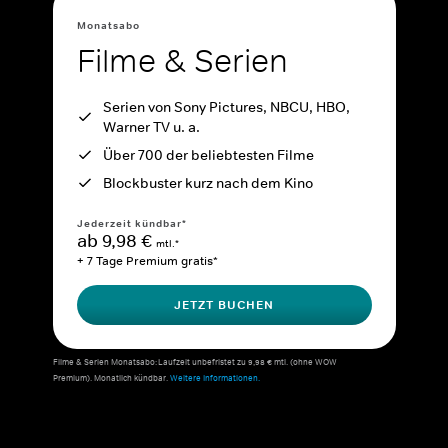
Monatsabo
Filme & Serien
Serien von Sony Pictures, NBCU, HBO,
Warner TV u. a.
Über 700 der beliebtesten Filme
Blockbuster kurz nach dem Kino
Jederzeit kündbar*
ab 9,98 €
mtl.*
+ 7 Tage Premium gratis*
JETZT BUCHEN
Filme & Serien Monatsabo: Laufzeit unbefristet zu 9,98 € mtl. (ohne WOW
Premium). Monatlich kündbar.
Weitere Informationen.